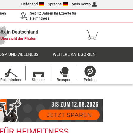
Lieferland
Sprache
Mein Konto
enen
Seit 42 Jahren Ihr Experte für
Heimfitness
36x in Deutschland
Übersicht der Filialen
OGA UND WELLNESS
WEITERE KATEGORIEN
Rollentrainer
Stepper
Boxsport
Peloton
FÜR HEIMFITNESS