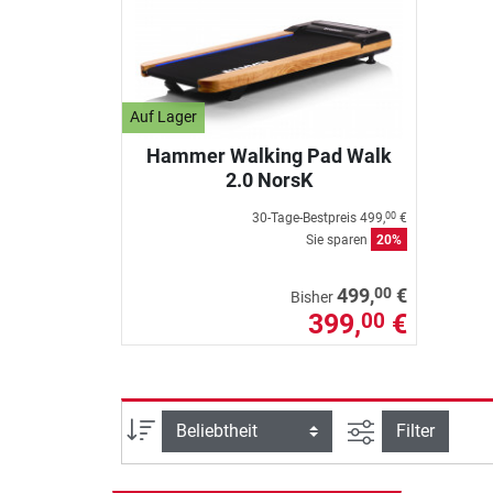
Auf Lager
Hammer Walking Pad Walk
2.0 NorsK
30-Tage-Bestpreis
499,
€
00
Sie sparen
20%
00
499,
€
Bisher
399,
€
00
Ansicht filtern
Sortierung
Filter