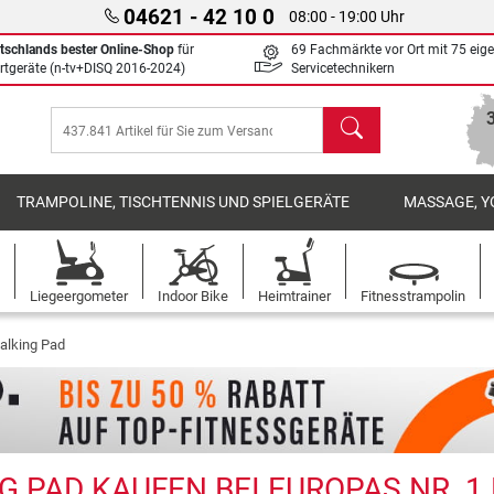
04621 - 42 10 0
08:00 - 19:00 Uhr
tschlands bester Online-Shop
für
69 Fachmärkte vor Ort mit 75 eig
rtgeräte (n-tv+DISQ 2016-2024)
Servicetechnikern
Suchen
TRAMPOLINE, TISCHTENNIS UND SPIELGERÄTE
MASSAGE, Y
Liegeergometer
Indoor Bike
Heimtrainer
Fitnesstrampolin
lking Pad
 PAD KAUFEN BEI EUROPAS NR. 1 