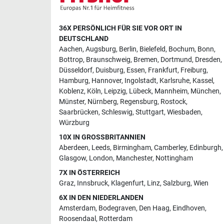
36X PERSÖNLICH FÜR SIE VOR ORT IN
DEUTSCHLAND
Aachen
,
Augsburg
,
Berlin
,
Bielefeld
,
Bochum
,
Bonn
,
Bottrop
,
Braunschweig
,
Bremen
,
Dortmund
,
Dresden
,
Düsseldorf
,
Duisburg
,
Essen
,
Frankfurt
,
Freiburg
,
Hamburg
,
Hannover
,
Ingolstadt
,
Karlsruhe
,
Kassel
,
Koblenz
,
Köln
,
Leipzig
,
Lübeck
,
Mannheim
,
München
,
Münster
,
Nürnberg
,
Regensburg
,
Rostock
,
Saarbrücken
,
Schleswig
,
Stuttgart
,
Wiesbaden
,
Würzburg
10X IN GROSSBRITANNIEN
Aberdeen
,
Leeds
,
Birmingham
,
Camberley
,
Edinburgh
,
Glasgow
,
London
,
Manchester
,
Nottingham
7X IN ÖSTERREICH
Graz
,
Innsbruck
,
Klagenfurt
,
Linz
,
Salzburg
,
Wien
6X IN DEN NIEDERLANDEN
Amsterdam
,
Bodegraven
,
Den Haag
,
Eindhoven
,
Roosendaal
,
Rotterdam