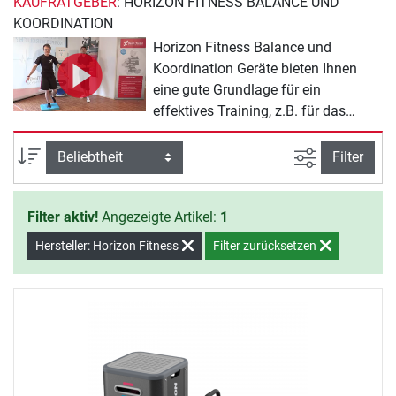
KAUFRATGEBER
: HORIZON FITNESS BALANCE UND
KOORDINATION
Horizon Fitness Balance und
Koordination Geräte bieten Ihnen
eine gute Grundlage für ein
effektives Training, z.B. für das
Abnehmen. Mit dem Horizon Fitness
Sortiment erreichen Sie Ihre
Ansicht filte
Sortierung
Filter
Trainingsziele fast von alleine. Sie
müssen nur noch den Willen zeigen,
Filter aktiv!
Angezeigte Artikel:
1
mit dem Training zu beginnen.
Hersteller: Horizon Fitness
Filter zurücksetzen