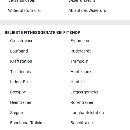
Versandkosten
Widerrufsrecht
Widerrufsformular
Ablauf des Widerrufs
BELIEBTE FITNESSGERÄTE BEI FITSHOP
Crosstrainer
Ergometer
Laufband
Rudergerät
Kraftstation
Trampolin
Tischtennis
Hantelbank
Indoor Bike
Hanteln
Boxsport
Liegeergometer
Heimtrainer
Rollentrainer
Stepper
Langhantelstation
Functional Training
Bauchtrainer