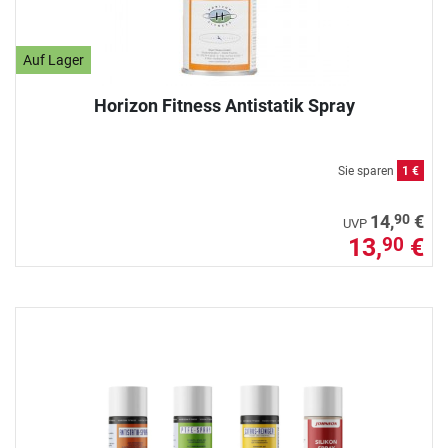
Auf Lager
Horizon Fitness Antistatik Spray
Sie sparen
1 €
90
14,
€
UVP
13,
€
90