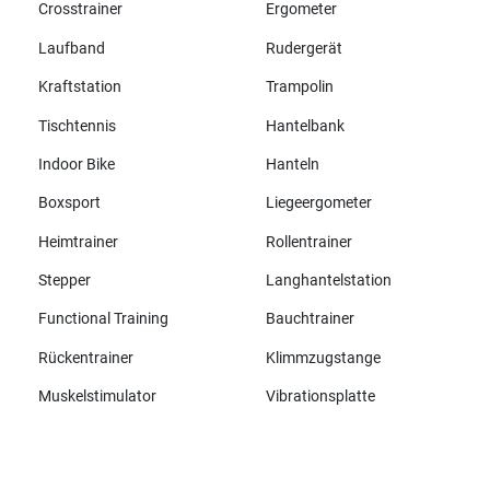
Crosstrainer
Ergometer
Laufband
Rudergerät
Kraftstation
Trampolin
Tischtennis
Hantelbank
Indoor Bike
Hanteln
Boxsport
Liegeergometer
Heimtrainer
Rollentrainer
Stepper
Langhantelstation
Functional Training
Bauchtrainer
Rückentrainer
Klimmzugstange
Muskelstimulator
Vibrationsplatte
Alle Marken