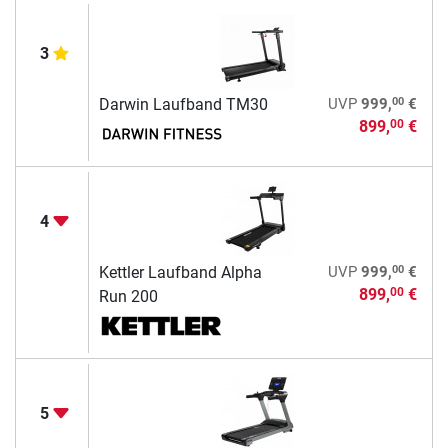
3
00
Darwin Laufband TM30
UVP
999,
€
899,
€
00
4
00
Kettler Laufband Alpha
UVP
999,
€
899,
€
00
Run 200
5