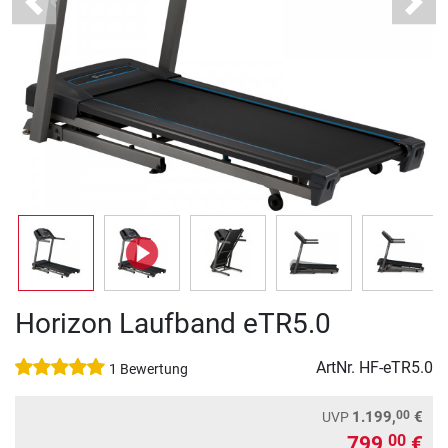
Previous
Next
Horizon Laufband eTR5.0
ArtNr.
HF-eTR5.0
1 Bewertung
00
1.199,
€
UVP
799,
€
00