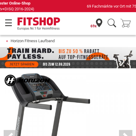
69 Fachmärkte vor Ort mit 75 eigenen Servicetechnikern
69x
Horizon Fitness Laufband