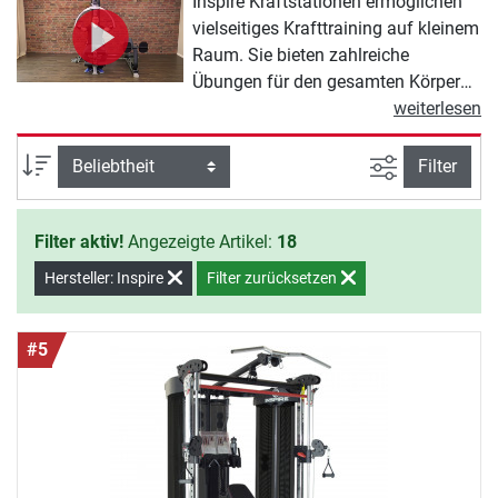
Inspire Kraftstationen ermöglichen
vielseitiges Krafttraining auf kleinem
Raum. Sie bieten zahlreiche
Übungen für den gesamten Körper
und überzeugen durch ihre robuste
weiterlesen
Bauweise und individuelle
Erweiterungsmöglichkeiten. Mit
Ansicht filte
Sortierung
Filter
Stationen wie der Inspire
Kraftstation M5 können Sie geführte
Filter aktiv!
Angezeigte Artikel:
18
und freie Übungen durchführen.
Hersteller: Inspire
Filter zurücksetzen
#5