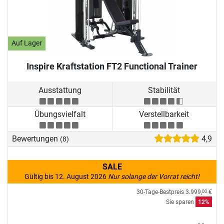
Auf Lager
Inspire Kraftstation FT2 Functional Trainer
Ausstattung
Stabilität
Übungsvielfalt
Verstellbarkeit
Bewertungen
4,9
(8)
SALE
Gültig bis 12. August 2026
Nur solange der Vorrat reicht!
30-Tage-Bestpreis
3.999,
€
00
Sie sparen
12%