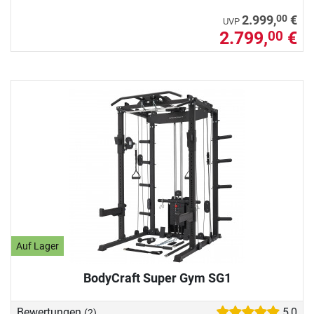
00
2.999,
€
UVP
2.799,
€
00
Auf Lager
BodyCraft Super Gym SG1
Bewertungen
5,0
(2)