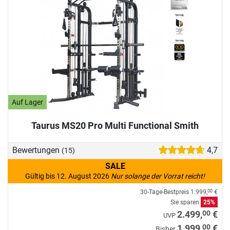
Auf Lager
Taurus MS20 Pro Multi Functional Smith
Bewertungen
4,7
(15)
SALE
Gültig bis 12. August 2026
Nur solange der Vorrat reicht!
30-Tage-Bestpreis
1.999,
€
00
Sie sparen
25%
00
2.499,
€
UVP
00
1.999,
€
Bisher