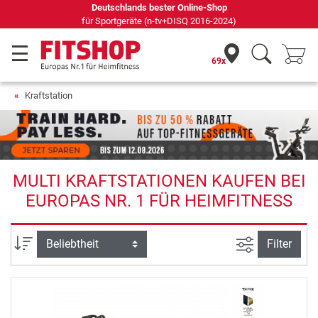
69 Fachmärkte vor Ort mit 75 eigenen Servicetechnikern
69x
Kraftstation
MULTI KRAFTSTATIONEN KAUFEN BEI
EUROPAS NR. 1 FÜR HEIMFITNESS
Ansicht filte
Sortierung
Filter