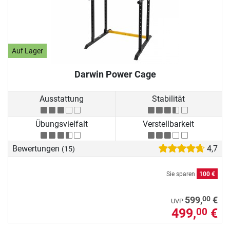
Auf Lager
Darwin Power Cage
Ausstattung
Stabilität
Übungsvielfalt
Verstellbarkeit
Bewertungen
4,7
(15)
Sie sparen
100 €
00
599,
€
UVP
499,
€
00