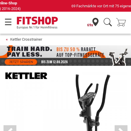
69 Fachmärkte vor Ort mit 75 eigenen Servicetechnikern
69x
Kettler Crosstrainer