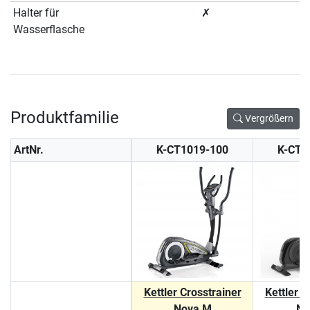
Halter für
✗
Wasserflasche
Produktfamilie
Vergrößern
ArtNr.
K-CT1019-100
K-CT1
Kettler Crosstrainer
Kettler C
Nova M
No