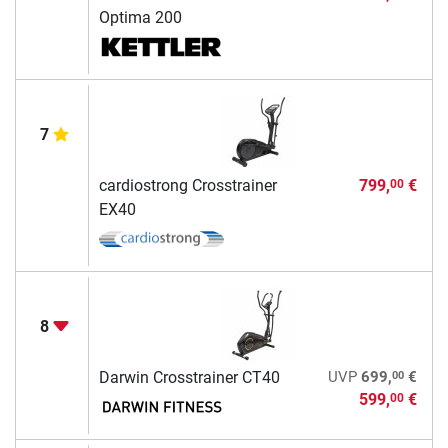
Optima 200
7
cardiostrong Crosstrainer
799,
€
00
EX40
8
00
Darwin Crosstrainer CT40
UVP
699,
€
599,
€
00