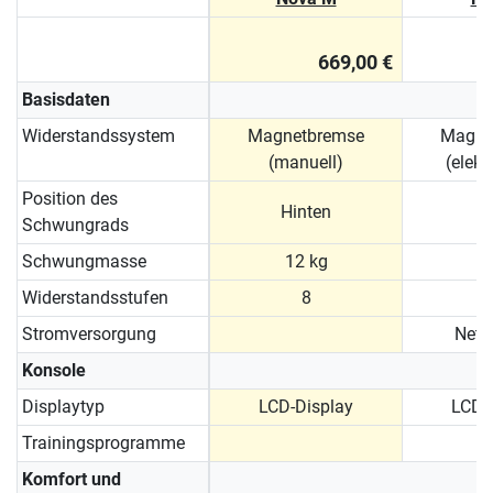
669,00 €
Basisdaten
Widerstandssystem
Magnetbremse
Magne
(manuell)
(elekt
Position des
Hinten
Schwungrads
Schwungmasse
12 kg
1
Widerstandsstufen
8
Stromversorgung
Netz
Konsole
Displaytyp
LCD-Display
LCD-
Trainingsprogramme
Komfort und