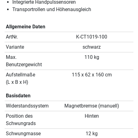
Integrierte Handpulssensoren
Transportrollen und Höhenausgleich
Allgemeine Daten
ArtNr.
K-CT1019-100
Variante
schwarz
Max.
110 kg
Benutzergewicht
Aufstellmaße
115 x 62 x 160 cm
(L x B x H)
Basisdaten
Widerstandssystem
Magnetbremse (manuell)
Position des
Hinten
Schwungrads
Schwungmasse
12 kg