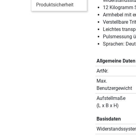
Widerstandsst
Produktsicherheit
12 Kilogramm 
Armhebel mit e
Verstellbare Tri
Leichtes transpo
Pulsmessung üb
Sprachen: Deut
Allgemeine Daten
ArtNr.
Max.
Benutzergewicht
Aufstellmaße
(L x B x H)
Basisdaten
Widerstandssyst