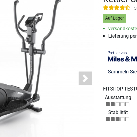
13
Auf Lager
versandkosten
Lieferung pe
Sammeln Si
Next
FITSHOP TEST
Ausstattung
Stabilität