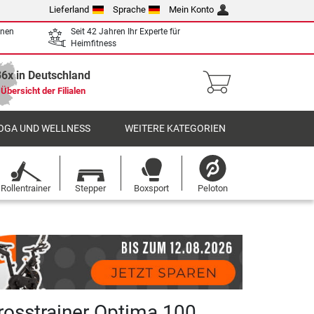
Lieferland
Sprache
Mein Konto
enen
Seit 42 Jahren Ihr Experte für
Heimfitness
36x in Deutschland
Übersicht der Filialen
OGA UND WELLNESS
WEITERE KATEGORIEN
Rollentrainer
Stepper
Boxsport
Peloton
Crosstrainer Optima 100