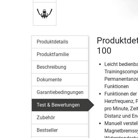
Produktdet
Produktdetails
100
Produktfamilie
Leicht bedienba
Beschreibung
Trainingscompu
Permanentanzei
Dokumente
Funktionen
Garantiebedingungen
Funktionen der
Herzfrequenz,
Test & Bewertungen
pro Minute, Zei
Distanz und En
Zubehör
Manuell verstel
Bestseller
Magnetbremssy