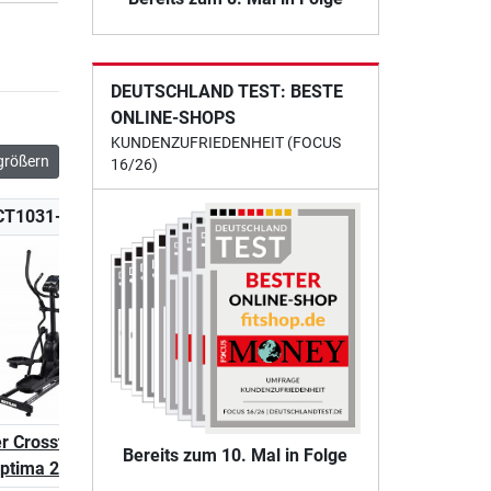
DEUTSCHLAND TEST: BESTE
ONLINE-SHOPS
KUNDENZUFRIEDENHEIT (FOCUS
größern
16/26)
CT1031-100
K-CT1023-400
K-CT1030-100
er Crosstrainer
Kettler Crosstrainer
Kettler Crosstraine
Bereits zum 10. Mal in Folge
ptima 200
Optima 400
Optima 600