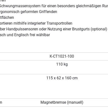
ufen
Schwungmassensystem für einen besonders gleichmäßigen Ru
rgonomisch geformten Griffenden
ttflächen
rtieren mithilfe integrierter Transportrollen
er Handpulssensoren oder Nutzung einer Brustgurts (optional)
sch und Englisch frei wählbar
K-CT1021-100
110 kg
115 x 62 x 160 cm
em
Magnetbremse (manuell)