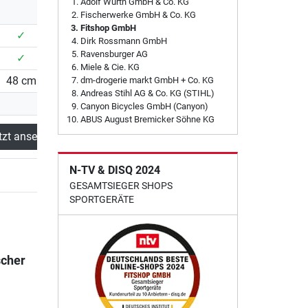
Adolf Würth GmbH & Co. KG
Fischerwerke GmbH & Co. KG
Fitshop GmbH
✓
✓
✓
Dirk Rossmann GmbH
Ravensburger AG
✓
✓
✓
Miele & Cie. KG
48 cm
39 cm
40 cm
dm-drogerie markt GmbH + Co. KG
Andreas Stihl AG & Co. KG (STIHL)
Canyon Bicycles GmbH (Canyon)
ABUS August Bremicker Söhne KG
tzt ansehen
Jetzt ansehen
Jetzt ansehen
N-TV & DISQ 2024
GESAMTSIEGER SHOPS
SPORTGERÄTE
scher