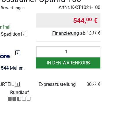
ArtNr.
K-CT1021-100
 Bewertungen
544,
€
00
frei!
Finanzierung
ab
13,
€
19
r Spedition
Anzahl
IN DEN WARENKORB
e
544
Meilen.
URTEIL
Expresszustellung
30,
€
00
Rundlauf