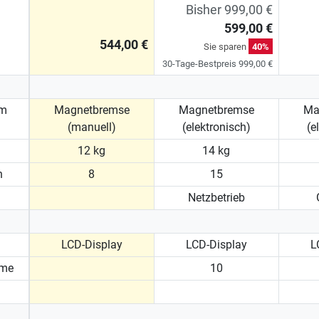
Bisher 999,00 €
599,00 €
544,00 €
Sie sparen
40%
30-Tage-Bestpreis 999,00 €
em
Magnetbremse
Magnetbremse
Ma
(manuell)
(elektronisch)
(e
12 kg
14 kg
n
8
15
Netzbetrieb
LCD-Display
LCD-Display
L
mme
10