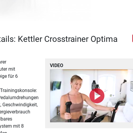
ails: Kettler Crosstrainer Optima
rer
VIDEO
ter mit
ge für 6
 Trainingskonsole:
 Pedalumdrehungen
t, Geschwindigkeit,
ergieverbrauch
lbares
stem mit 8