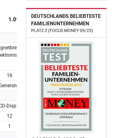
DEUTSCHLANDS BELIEBTESTE
1.099,00 €
1.248,95 €
1.599,00
FAMILIENUNTERNEHMEN
PLATZ 3 (FOCUS MONEY 09/25)
gnetbremse
Magnetbremse
Induktionsbremse
lektronisch)
(elektronisch)
(EMS)
14 kg
16
15
16
Generator
Netzbetrieb
Netzbetrieb
CD-Display
LCD-Display
LCD-Display
12
10
19
1
1