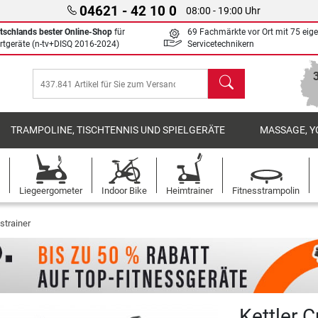
04621 - 42 10 0
08:00 - 19:00 Uhr
tschlands bester Online-Shop
für
69 Fachmärkte vor Ort mit 75 eig
rtgeräte (n-tv+DISQ 2016-2024)
Servicetechnikern
Suchen
TRAMPOLINE, TISCHTENNIS UND SPIELGERÄTE
MASSAGE, Y
Liegeergometer
Indoor Bike
Heimtrainer
Fitnesstrampolin
strainer
Kettler 