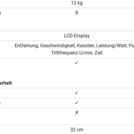
12 kg
n
8
LCD-Display
Entfernung, Geschwindigkeit, Kalorien, Leistung/Watt, Pu
Trittfrequenz U/min, Zeit
✓
erheit
✓
n
✓
✗
32 cm