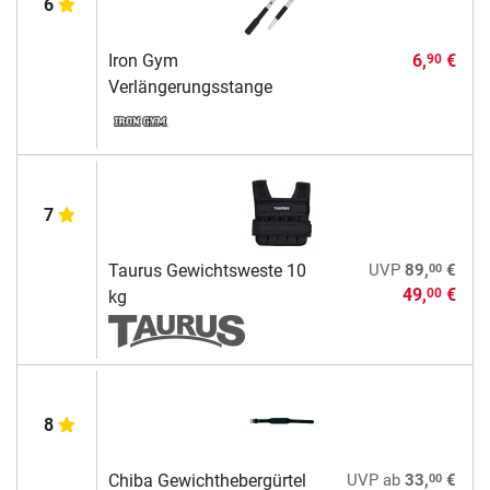
6
Iron Gym
6,
€
90
Verlängerungsstange
7
00
Taurus Gewichtsweste 10
UVP
89,
€
49,
€
00
kg
8
00
Chiba Gewichthebergürtel
UVP
ab
33,
€