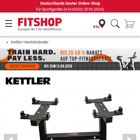
69 Fachmärkte vor Ort mit 75 eigenen Servicetechniker
69x
Kettler Hantelständer