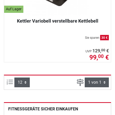
Auf Lager
Kettler Variobell verstellbare Kettlebell
Sie sparen
30 €
00
129,
€
UVP
99,
€
00
Artikel pro Seite:
Seite
FITNESSGERÄTE SICHER EINKAUFEN