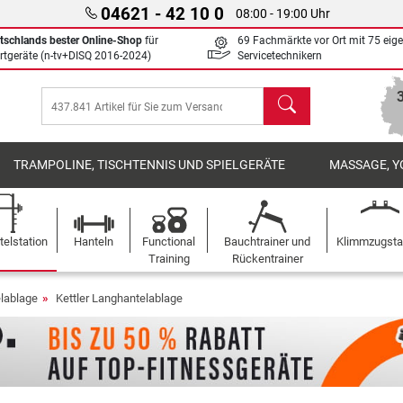
04621 - 42 10 0
08:00 - 19:00 Uhr
tschlands bester Online-Shop
für
69 Fachmärkte vor Ort mit 75 eig
rtgeräte (n-tv+DISQ 2016-2024)
Servicetechnikern
Suchen
TRAMPOLINE, TISCHTENNIS UND SPIELGERÄTE
MASSAGE, Y
elstation
Hanteln
Functional
Bauchtrainer und
Klimmzugst
Training
Rückentrainer
lablage
Kettler Langhantelablage