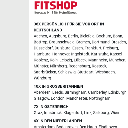
36X PERSÖNLICH FÜR SIE VOR ORT IN
DEUTSCHLAND
Aachen
,
Augsburg
,
Berlin
,
Bielefeld
,
Bochum
,
Bonn
,
Bottrop
,
Braunschweig
,
Bremen
,
Dortmund
,
Dresden
,
Düsseldorf
,
Duisburg
,
Essen
,
Frankfurt
,
Freiburg
,
Hamburg
,
Hannover
,
Ingolstadt
,
Karlsruhe
,
Kassel
,
Koblenz
,
Köln
,
Leipzig
,
Lübeck
,
Mannheim
,
München
,
Münster
,
Nürnberg
,
Regensburg
,
Rostock
,
Saarbrücken
,
Schleswig
,
Stuttgart
,
Wiesbaden
,
Würzburg
10X IN GROSSBRITANNIEN
Aberdeen
,
Leeds
,
Birmingham
,
Camberley
,
Edinburgh
,
Glasgow
,
London
,
Manchester
,
Nottingham
7X IN ÖSTERREICH
Graz
,
Innsbruck
,
Klagenfurt
,
Linz
,
Salzburg
,
Wien
6X IN DEN NIEDERLANDEN
Amsterdam
,
Bodegraven
,
Den Haag
,
Eindhoven
,