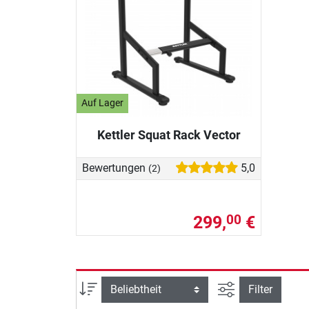
Auf Lager
Kettler Squat Rack Vector
Bewertungen
5,0
(2)
299,
€
00
Ansicht filtern
Sortierung
Filter