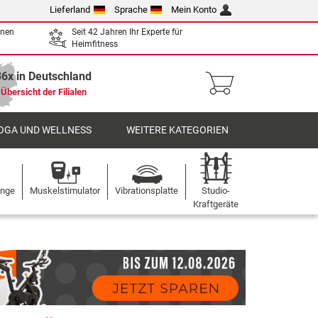
Lieferland
Sprache
Mein Konto
enen
Seit 42 Jahren Ihr Experte für
Heimfitness
36x in Deutschland
Übersicht der Filialen
OGA UND WELLNESS
WEITERE KATEGORIEN
ange
Muskelstimulator
Vibrationsplatte
Studio-
Kraftgeräte