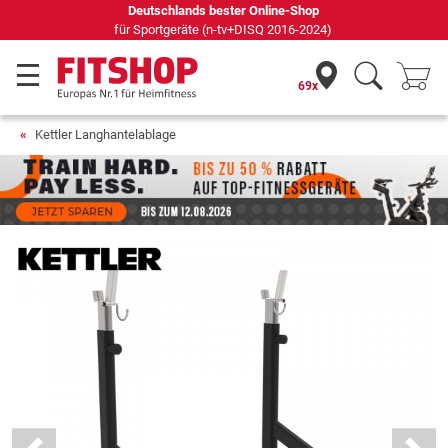
69 Fachmärkte vor Ort mit 75 eigenen Servicetechnikern
69x
Kettler Langhantelablage