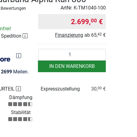
ArtNr.
K-TM1040-100
 Bewertungen
2.699,
€
00
frei!
Finanzierung
ab
65,
€
42
r Spedition
Anzahl
IN DEN WARENKORB
e
2699
Meilen.
URTEIL
Expresszustellung
30,
€
00
Dämpfung
Stabilität