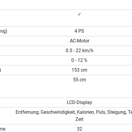
✓
ung)
4 PS
AC-Motor
0.5 - 22 km/h
0 - 12 %
)
153 cm
55 cm
LCD-Display
Entfernung, Geschwindigkeit, Kalorien, Puls, Steigung, 
Zeit
mme
32