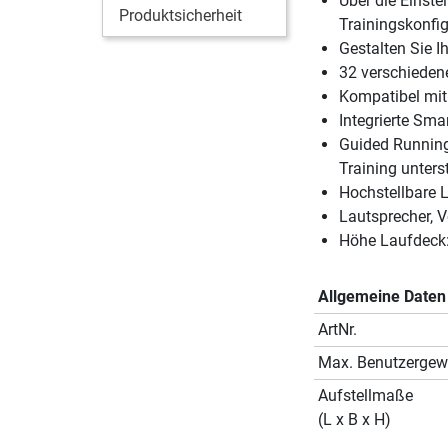
Über die Einste
Produktsicherheit
Trainingskonfi
Gestalten Sie Ih
32 verschieden
Kompatibel mit
Integrierte Sma
Guided Running
Training unters
Hochstellbare 
Lautsprecher, V
Höhe Laufdeck
Allgemeine Daten
ArtNr.
Max. Benutzergew
Aufstellmaße
(L x B x H)