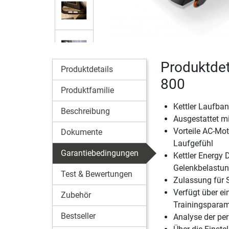
Produktdet
Produktdetails
800
Produktfamilie
Kettler Laufban
Beschreibung
Ausgestattet m
Vorteile AC-Mo
Dokumente
Laufgefühl
Garantiebedingungen
Kettler Energy 
Gelenkbelastu
Test & Bewertungen
Zulassung für 
Verfügt über ei
Zubehör
Trainingsparam
Bestseller
Analyse der pe