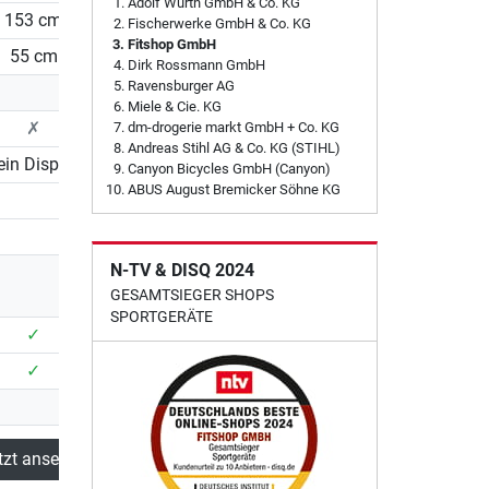
Adolf Würth GmbH & Co. KG
153 cm
153 cm
Fischerwerke GmbH & Co. KG
Fitshop GmbH
55 cm
55 cm
Dirk Rossmann GmbH
Ravensburger AG
Miele & Cie. KG
✗
✗
dm-drogerie markt GmbH + Co. KG
Andreas Stihl AG & Co. KG (STIHL)
ein Display
LCD-Display
Canyon Bicycles GmbH (Canyon)
ABUS August Bremicker Söhne KG
32
N-TV & DISQ 2024
GESAMTSIEGER SHOPS
SPORTGERÄTE
✓
✓
✓
✓
tzt ansehen
Dieses Produkt