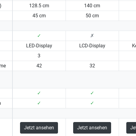
)
128.5 cm
140 cm
)
45 cm
50 cm
✓
✗
LED-Display
LCD-Display
K
3
mme
42
32
✓
✓
n
✓
✓
Jetzt ansehen
Jetzt ansehen
Je