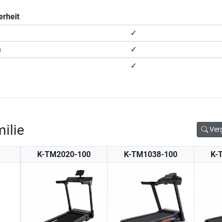
erheit
✓
n
✓
✓
ilie
Ver
K-TM2020-100
K-TM1038-100
K-