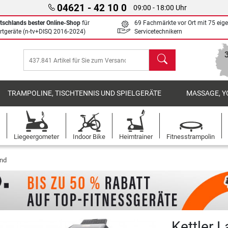
04621 - 42 10 0
09:00 - 18:00 Uhr
tschlands bester Online-Shop
für
69 Fachmärkte vor Ort mit 75 eig
rtgeräte (n-tv+DISQ 2016-2024)
Servicetechnikern
Suchen
TRAMPOLINE, TISCHTENNIS UND SPIELGERÄTE
MASSAGE, Y
Liegeergometer
Indoor Bike
Heimtrainer
Fitnesstrampolin
and
Kettler 