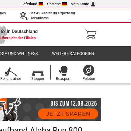
Lieferland
Sprache
Mein Konto
enen
Seit 42 Jahren Ihr Experte für
Heimfitness
36x in Deutschland
Übersicht der Filialen
OGA UND WELLNESS
WEITERE KATEGORIEN
Rollentrainer
Stepper
Boxsport
Peloton
Laufband Alpha Run 800