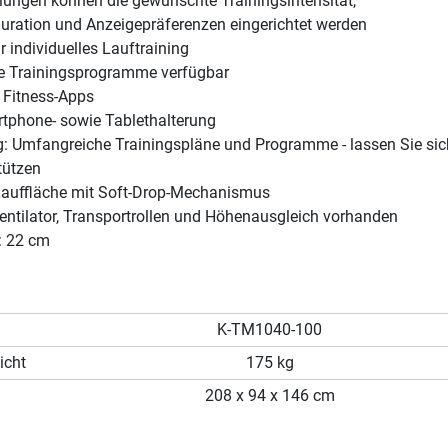
llungen können die gewünschte Trainingsintensität,
guration und Anzeigepräferenzen eingerichtet werden
r individuelles Lauftraining
e Trainingsprogramme verfügbar
 Fitness-Apps
rtphone- sowie Tablethalterung
: Umfangreiche Trainingspläne und Programme - lassen Sie si
tützen
Lauffläche mit Soft-Drop-Mechanismus
entilator, Transportrollen und Höhenausgleich vorhanden
: 22 cm
K-TM1040-100
icht
175 kg
208 x 94 x 146 cm