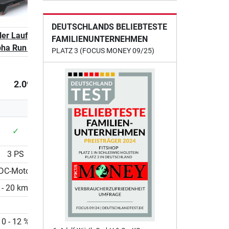
DEUTSCHLANDS BELIEBTESTE
tler Laufband
Kettler Laufband
FAMILIENUNTERNEHMEN
pha Run 600
Alpha Run 800
PLATZ 3 (FOCUS MONEY 09/25)
2.099,00 €
2.699,00 €
✓
✓
3 PS
4 PS
DC-Motor
AC-Motor
 - 20 km/h
0.5 - 22 km/h
0 - 12 %
0 - 12 %