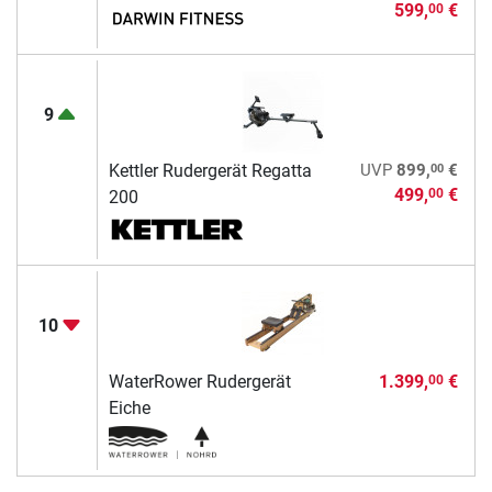
599,
€
00
9
00
Kettler Rudergerät Regatta
UVP
899,
€
499,
€
00
200
10
WaterRower Rudergerät
1.399,
€
00
Eiche