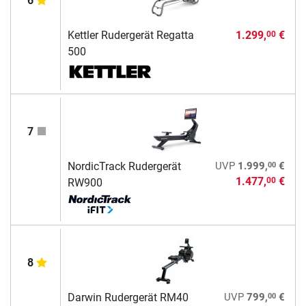
6
Kettler Rudergerät Regatta
1.299,
€
00
500
7
00
NordicTrack Rudergerät
UVP
1.999,
€
1.477,
€
00
RW900
8
00
Darwin Rudergerät RM40
UVP
799,
€