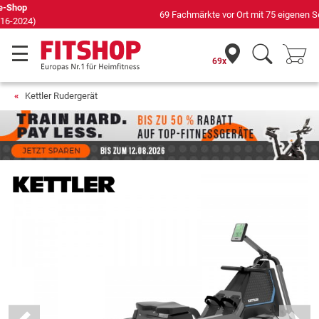
69 Fachmärkte vor Ort mit 75 eigenen Servicetechnikern
69x
Kettler Rudergerät