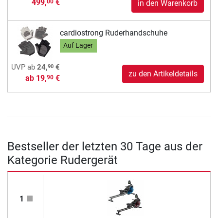
499,
€
00
in den Warenkorb
cardiostrong Ruderhandschuhe
Auf Lager
90
UVP
ab
24,
€
zu den Artikeldetails
ab
19,
€
90
Bestseller der letzten 30 Tage aus der
Kategorie Rudergerät
1