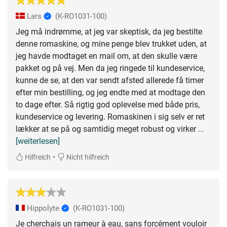
Lars
(K-RO1031-100)
Jeg må indrømme, at jeg var skeptisk, da jeg bestilte
denne romaskine, og mine penge blev trukket uden, at
jeg havde modtaget en mail om, at den skulle være
pakket og på vej. Men da jeg ringede til kundeservice,
kunne de se, at den var sendt afsted allerede få timer
efter min bestilling, og jeg endte med at modtage den
to dage efter. Så rigtig god oplevelse med både pris,
kundeservice og levering. Romaskinen i sig selv er ret
lækker at se på og samtidig meget robust og virker
...
[weiterlesen]
•
Hilfreich
Nicht hilfreich
Hippolyte
(K-RO1031-100)
Je cherchais un rameur à eau, sans forcément vouloir