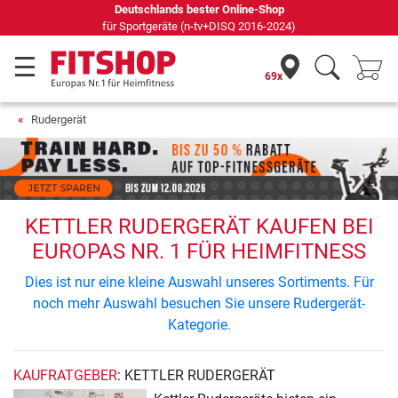
s bester Online-Shop
69 Fachmärkte vor Ort mi
e (n-tv+DISQ 2016-2024)
69x
Rudergerät
KETTLER RUDERGERÄT KAUFEN BEI
EUROPAS NR. 1 FÜR HEIMFITNESS
Dies ist nur eine kleine Auswahl unseres Sortiments. Für
noch mehr Auswahl besuchen Sie unsere Rudergerät-
Kategorie.
KAUFRATGEBER
: KETTLER RUDERGERÄT