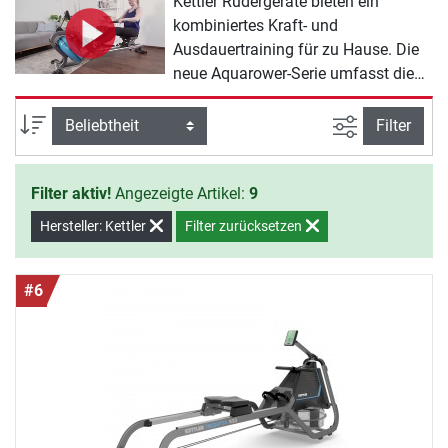
Kettler Rudergeräte bieten ein
kombiniertes Kraft- und
Ausdauertraining für zu Hause. Die
neue Aquarower-Serie umfasst die
ersten Kettler Rudergeräte mit
natürlichem Wasserwiderstand. Neu
Ansicht filte
Sortierung
Filter
in der Serie ist auch der Rower H2O,
der ein Rudergerät mit Wassertank
Filter aktiv!
Angezeigte Artikel:
9
zum Einstiegspreis bietet. Der
Aquarower 700 ist das Premium-
Hersteller: Kettler
Filter zurücksetzen
Rudergerät von Kettler und
überzeugt durch seine Laufruhe
sowie die optischen Highlights wie
#6
die hochwertige
Rahmenkonstruktion aus Stahl und
Holz.