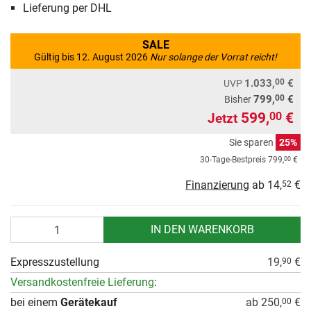
Lieferung per DHL
SALE
Gültig bis 12. August 2026
Nur solange der Vorrat reicht!
00
1.033,
€
UVP
00
799,
€
Bisher
599,
€
00
Jetzt
Sie sparen
25%
00
30-Tage-Bestpreis
799,
€
Finanzierung
ab
14,
€
52
Anzahl
IN DEN WARENKORB
Expresszustellung
19,
€
90
Versandkostenfreie Lieferung
:
bei einem
Gerätekauf
ab 250,
€
00