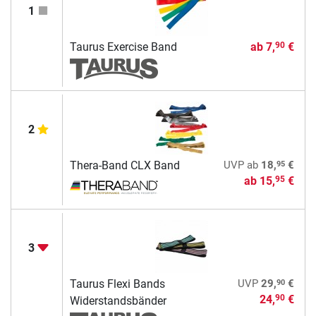
1
Taurus Exercise Band
ab
7,
€
90
2
95
Thera-Band CLX Band
UVP
ab
18,
€
ab
15,
€
95
3
90
Taurus Flexi Bands
UVP
29,
€
24,
€
90
Widerstandsbänder