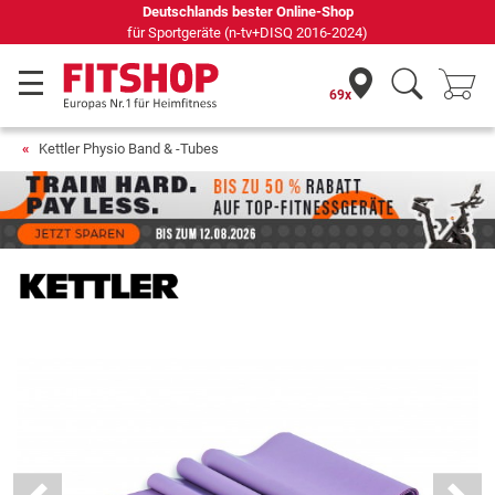
69 Fachmärkte vor Ort mit 75 eigenen Servicetechnikern
69x
Kettler Physio Band & -Tubes