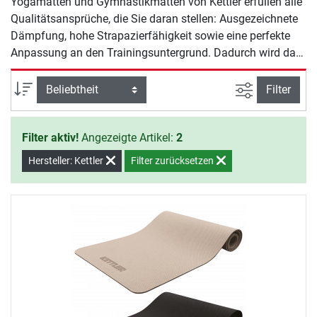
Yogamatten und Gymnastikmatten von Kettler erfüllen alle
Qualitätsansprüche, die Sie daran stellen: Ausgezeichnete
Dämpfung, hohe Strapazierfähigkeit sowie eine perfekte
Anpassung an den Trainingsuntergrund. Dadurch wird das
Workout besonders komfortabel und macht auch
langfristig mehr Spaß. Nutzen Sie Yogamatten und
Ansicht filte
Sortierung
Filter
Gymnastikmatten von Kettler für Ihr nächstes Krafttraining,
funktionelle Übungen, Ausdauereinheiten, Yogastunden
Filter aktiv!
Angezeigte Artikel:
2
u.v.m.
Hersteller: Kettler
Filter zurücksetzen