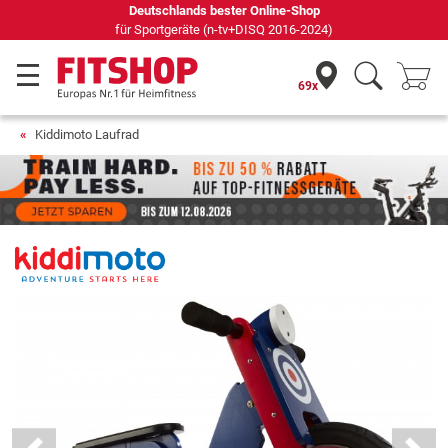
Deutschlands bester Online-Shop
für Sportgeräte (n-tv+DISQ 2016-2024)
69x
Kiddimoto Laufrad