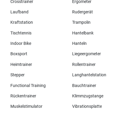
Crosstrainer
Ergometer
Laufband
Rudergerät
Kraftstation
Trampolin
Tischtennis
Hantelbank
Indoor Bike
Hanteln
Boxsport
Liegeergometer
Heimtrainer
Rollentrainer
Stepper
Langhantelstation
Functional Training
Bauchtrainer
Rückentrainer
Klimmzugstange
Muskelstimulator
Vibrationsplatte
Alle Marken