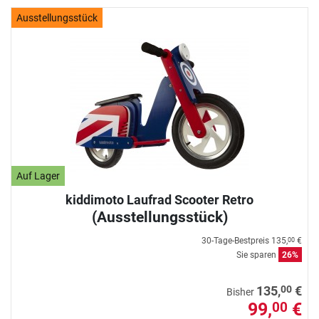
Ausstellungsstück
Auf Lager
kiddimoto Laufrad Scooter Retro
(Ausstellungsstück)
30-Tage-Bestpreis
135,
€
00
Sie sparen
26%
00
135,
€
Bisher
99,
€
00