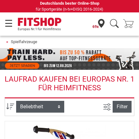
69 Fachmärkte vor Ort mit 75 eigenen Servicetechnikern
69x
Spielfahrzeuge
LAUFRAD KAUFEN BEI EUROPAS NR. 1
FÜR HEIMFITNESS
Ansicht filte
Sortierung
Filter