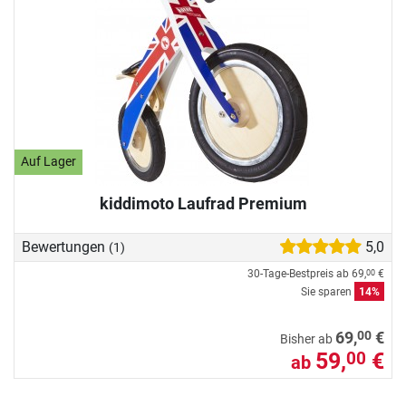
Auf Lager
kiddimoto Laufrad Premium
Bewertungen
5,0
(1)
30-Tage-Bestpreis ab
69,
€
00
Sie sparen
14%
00
69,
€
Bisher ab
59,
€
00
ab