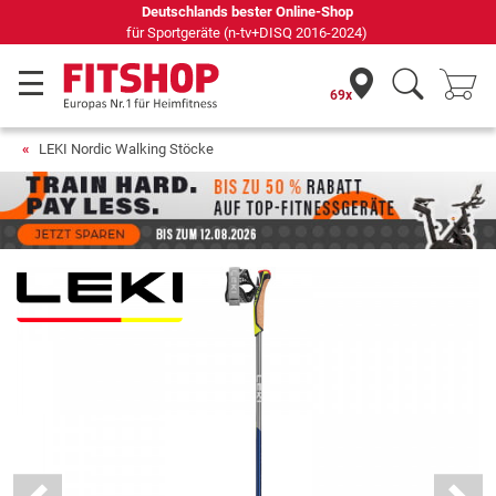
69 Fachmärkte vor Ort mit 75 eigenen Servicetechnikern
69x
LEKI Nordic Walking Stöcke