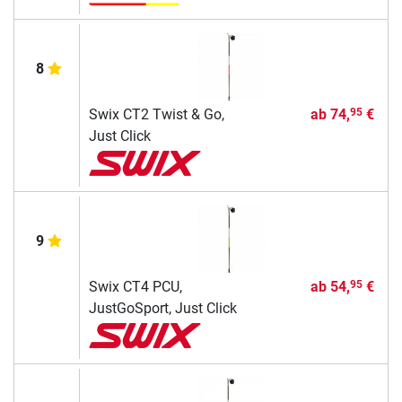
8
Swix CT2 Twist & Go,
ab
74,
€
95
Just Click
9
Swix CT4 PCU,
ab
54,
€
95
JustGoSport, Just Click