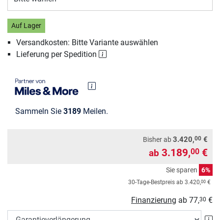
Auf Lager
Versandkosten: Bitte Variante auswählen
Lieferung per Spedition
Sammeln Sie
3189
Meilen.
00
3.420,
€
Bisher ab
3.189,
€
00
ab
Sie sparen
6%
00
30-Tage-Bestpreis ab
3.420,
€
Finanzierung
ab
77,
€
30
Ga