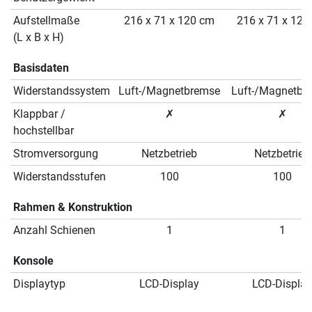
Aufstellmaße
216 x 71 x 120 cm
216 x 71 x 120
(L x B x H)
Basisdaten
Widerstandssystem
Luft-/Magnetbremse
Luft-/Magnetbr
Klappbar /
✗
✗
hochstellbar
Stromversorgung
Netzbetrieb
Netzbetrieb
Widerstandsstufen
100
100
Rahmen & Konstruktion
Anzahl Schienen
1
1
Konsole
Displaytyp
LCD-Display
LCD-Display