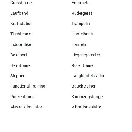
Crosstrainer
Ergometer
Laufband
Rudergerät
Kraftstation
Trampolin
Tischtennis
Hantelbank
Indoor Bike
Hanteln
Boxsport
Liegeergometer
Heimtrainer
Rollentrainer
Stepper
Langhantelstation
Functional Training
Bauchtrainer
Rückentrainer
Klimmzugstange
Muskelstimulator
Vibrationsplatte
Alle Marken