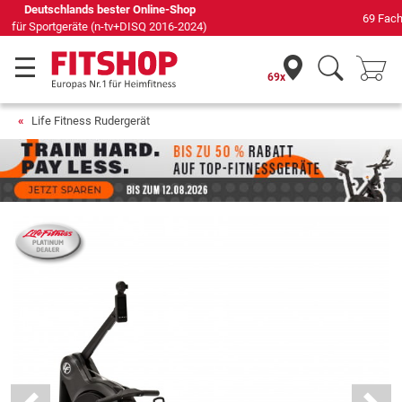
69 Fachmärkte vor Ort mit 75 eigenen Servicetechnikern
69x
Life Fitness Rudergerät