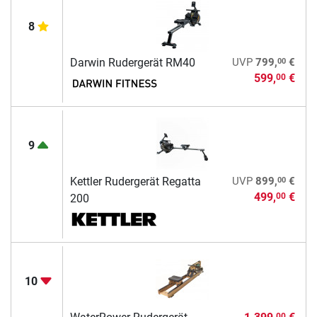
8
00
Darwin Rudergerät RM40
UVP
799,
€
599,
€
00
9
00
Kettler Rudergerät Regatta
UVP
899,
€
499,
€
00
200
10
00