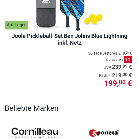
Auf Lager
Joola Pickleball-Set Ben Johns Blue Lightning
inkl. Netz
30-Tage-Bestpreis
219,
€
00
Sie sparen
9%
99
239,
€
UVP
00
219,
€
Bisher
199,
€
00
Beliebte Marken