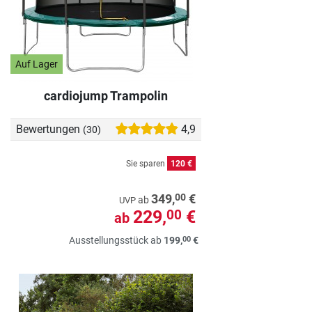
Auf Lager
cardiojump Trampolin
Bewertungen
4,9
(30)
Sie sparen
120 €
00
349,
€
ab
UVP
229,
€
00
ab
00
Ausstellungsstück ab
199,
€