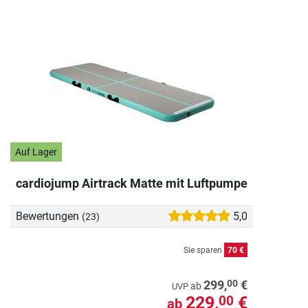
Auf Lager
cardiojump Airtrack Matte mit Luftpumpe
Bewertungen
5,0
(23)
Sie sparen
70 €
00
299,
€
ab
UVP
229,
€
00
ab