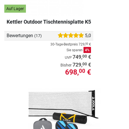
Auf Lager
Kettler Outdoor Tischtennisplatte K5
Bewertungen
5,0
(17)
30-Tage-Bestpreis
729,
€
00
Sie sparen
4%
00
749,
€
UVP
00
729,
€
Bisher
698,
€
00