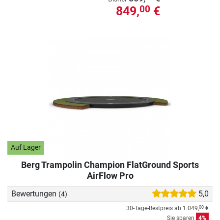
849,
€
00
Auf Lager
Berg Trampolin Champion FlatGround Sports
AirFlow Pro
Bewertungen
5,0
(4)
30-Tage-Bestpreis ab
1.049,
€
00
Sie sparen
4%