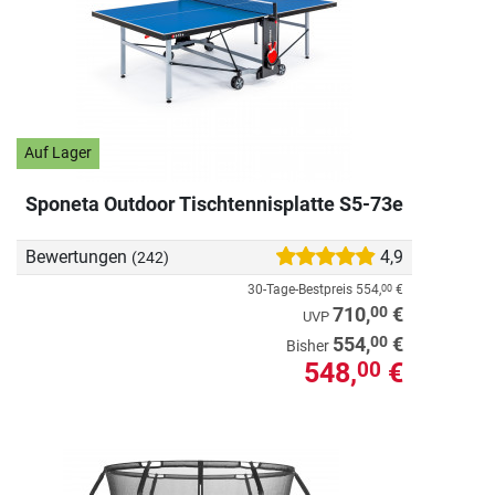
Auf Lager
Sponeta Outdoor Tischtennisplatte S5-73e
Bewertungen
4,9
(242)
30-Tage-Bestpreis
554,
€
00
00
710,
€
UVP
00
554,
€
Bisher
548,
€
00