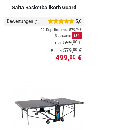
Salta Basketballkorb Guard
Bewertungen
5,0
(1)
30-Tage-Bestpreis
579,
€
00
Sie sparen
13%
00
599,
€
UVP
00
579,
€
Bisher
499,
€
00