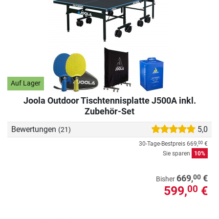
Auf Lager
Joola Outdoor Tischtennisplatte J500A inkl.
Zubehör-Set
Bewertungen
5,0
(21)
30-Tage-Bestpreis
669,
€
00
Sie sparen
10%
00
669,
€
Bisher
599,
€
00