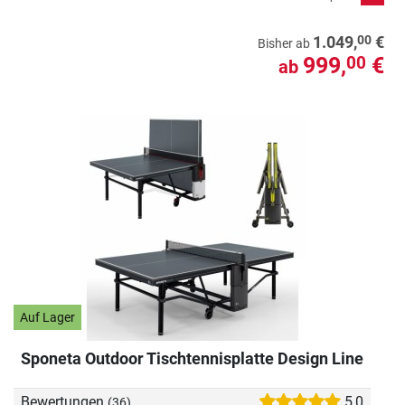
00
1.049,
€
Bisher ab
999,
€
00
ab
Auf Lager
Sponeta Outdoor Tischtennisplatte Design Line
Bewertungen
5,0
(36)