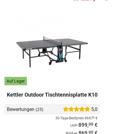
Auf Lager
Kettler Outdoor Tischtennisplatte K10
Bewertungen
5,0
(25)
30-Tage-Bestpreis
869,
€
00
00
899,
€
UVP
00
869,
€
Bisher