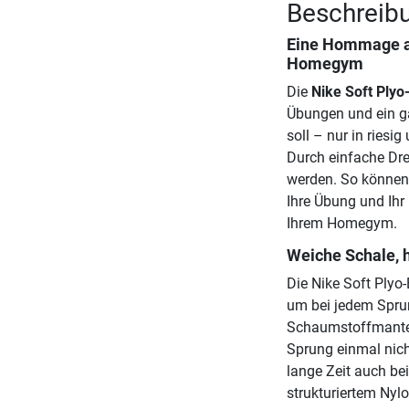
Beschreibu
Eine Hommage an
Homegym
Die
Nike Soft Plyo
Übungen und ein ga
soll – nur in riesi
Durch einfache Dre
werden. So können 
Ihre Übung und Ihr
Ihrem Homegym.
Weiche Schale, h
Die Nike Soft Plyo-
um bei jedem Sprun
Schaumstoffmantel 
Sprung einmal nic
lange Zeit auch be
strukturiertem Nyl