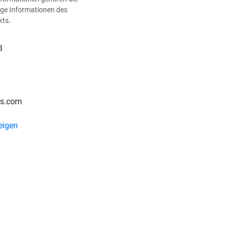
ge Informationen des
kts.
3
ss.com
eigen