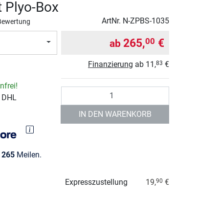
t Plyo-Box
ArtNr.
N-ZPBS-1035
Bewertung
265,
€
00
ab
Finanzierung
ab
11,
€
83
frei!
Anzahl
r DHL
IN DEN WARENKORB
e
265
Meilen.
Expresszustellung
19,
€
90