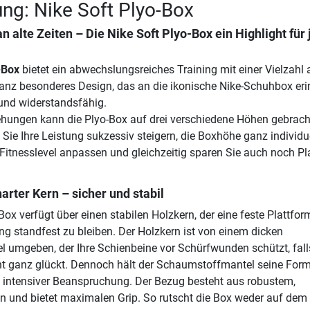
ng: Nike Soft Plyo-Box
 alte Zeiten – Die
Nike Soft Plyo-Box
ein Highlight für
-Box
bietet ein abwechslungsreiches Training mit einer Vielzahl 
nz besonderes Design, das an die ikonische Nike-Schuhbox eri
g und widerstandsfähig.
hungen kann die Plyo-Box auf drei verschiedene Höhen gebrach
Sie Ihre Leistung sukzessiv steigern, die Boxhöhe ganz individu
 Fitnesslevel anpassen und gleichzeitig sparen Sie auch noch Pla
arter Kern – sicher und stabil
Box verfügt über einen stabilen Holzkern, der eine feste Plattform
g standfest zu bleiben. Der Holzkern ist von einem dicken
umgeben, der Ihre Schienbeine vor Schürfwunden schützt, fall
ht ganz glückt. Dennoch hält der Schaumstoffmantel seine Form
i intensiver Beanspruchung. Der Bezug besteht aus robustem,
on und bietet maximalen Grip. So rutscht die Box weder auf de