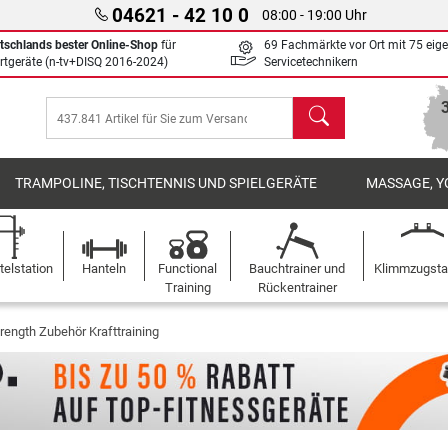
04621 - 42 10 0
08:00 - 19:00 Uhr
tschlands bester Online-Shop
für
69 Fachmärkte vor Ort mit 75 eig
rtgeräte (n-tv+DISQ 2016-2024)
Servicetechnikern
Suchen
TRAMPOLINE, TISCHTENNIS UND SPIELGERÄTE
MASSAGE, Y
elstation
Hanteln
Functional
Bauchtrainer und
Klimmzugst
Training
Rückentrainer
rength Zubehör Krafttraining