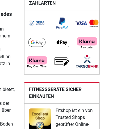
ZAHLARTEN
 jedes
an
nnern
t
ell an
tz in
FITNESSGERÄTE SICHER
 bietet,
EINKAUFEN
s der
 über
Fitshop ist ein von
Trusted Shops
m Boden
geprüfter Online-