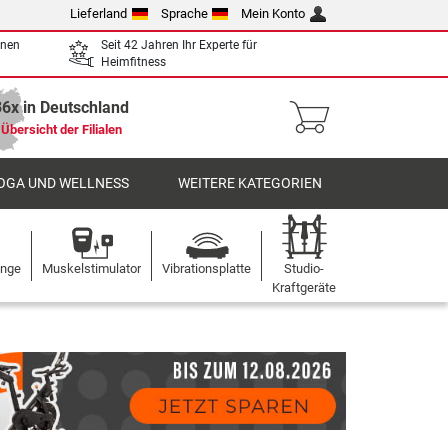
Lieferland
Sprache
Mein Konto
enen
Seit 42 Jahren Ihr Experte für
Heimfitness
36x in Deutschland
Übersicht der Filialen
OGA UND WELLNESS
WEITERE KATEGORIEN
ange
Muskelstimulator
Vibrationsplatte
Studio-
Kraftgeräte