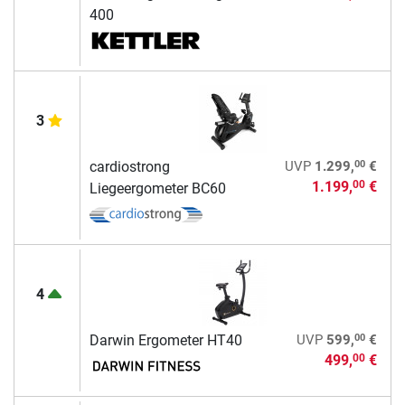
400
3
00
cardiostrong
UVP
1.299,
€
1.199,
€
00
Liegeergometer BC60
4
00
Darwin Ergometer HT40
UVP
599,
€
499,
€
00