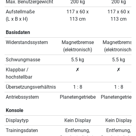
Max. Benutzergewicht
200 kg
200 kg
Aufstellmaße
117 x 60 x
117 x 60 x
(L x B x H)
113 cm
113 cm
Basisdaten
Widerstandssystem
Magnetbremse
Magnetbremse
(elektronisch)
(elektronisch)
Schwungmasse
5.5 kg
5.5 kg
Klappbar /
✗
✗
hochstellbar
Übersetzungsverhältnis
1 : 8
1 : 8
Antriebssystem
Planetengetriebe
Planetengetrieb
Konsole
Displaytyp
Kein Display
Kein Display
Trainingsdaten
Entfernung,
Entfernung,