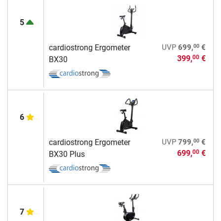
5
00
cardiostrong Ergometer
UVP
699,
€
399,
€
00
BX30
6
00
cardiostrong Ergometer
UVP
799,
€
699,
€
00
BX30 Plus
7