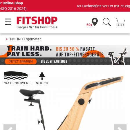
69 Fachmärkte vor Ort mit 75 eigenen Servicetechnikern
69x
NOHRD Ergometer