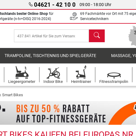
04621 - 42 10 0
09:00 - 18:00 Uhr
tschlands bester Online-Shop
für
69 Fachmärkte vor Ort mit 75 eig
rtgeräte (n-tv+DISQ 2016-2024)
Servicetechnikern
Suchen
TRAMPOLINE, TISCHTENNIS UND SPIELGERÄTE
MASSAGE, Y
Liegeergometer
Indoor Bike
Heimtrainer
Fitnesstrampolin
k Smart Bikes
 BIKES KAUFEN BEI EUROPAS NR.