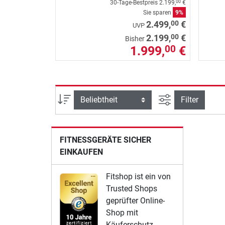
30-Tage-Bestpreis
2.199,
€
00
Sie sparen
9%
00
2.499,
€
UVP
00
2.199,
€
Bisher
1.999,
€
00
Ansicht filtern
Sortierung
Filter
FITNESSGERÄTE SICHER
EINKAUFEN
Fitshop ist ein von
Trusted Shops
geprüfter Online-
Shop mit
Käuferschutz