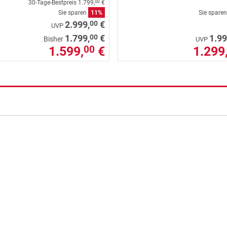
30-Tage-Bestpreis
1.799,
€
00
Sie sparen
11%
Sie spare
00
2.999,
€
UVP
00
1.799,
€
1.99
Bisher
UVP
1.599,
€
1.299
00