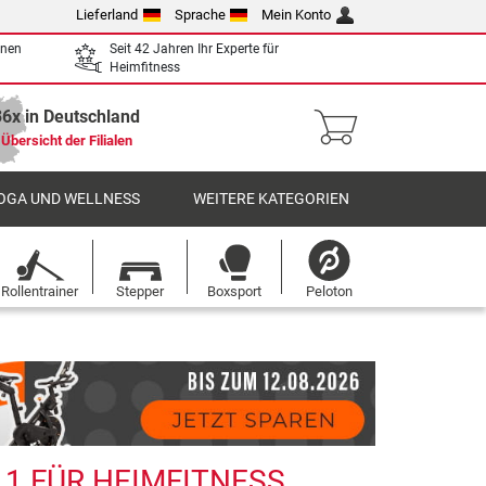
Lieferland
Sprache
Mein Konto
enen
Seit 42 Jahren Ihr Experte für
Heimfitness
36x in Deutschland
Übersicht der Filialen
OGA UND WELLNESS
WEITERE KATEGORIEN
Rollentrainer
Stepper
Boxsport
Peloton
 1 FÜR HEIMFITNESS