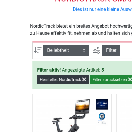
Dies ist nur eine kleine Au
NordicTrack bietet ein breites Angebot hochwertiger Fitnessgeräte und Zubehör für das Training zu Hause. Mit den NordicTrack Smart Bikes Produkten werden Sie
zu Hause effektiv fit, nehmen ab und halten sich
Ansicht filtern
Sortierung
Filter
Filter aktiv!
Angezeigte Artikel:
3
Hersteller: NordicTrack
Filter zurücksetzen