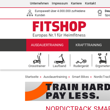
Unternehmen
Impressum
Karriere
Kontakt
Europaweit über 4.000.000 zufriedene
Deu
Kunden
Spo
AUSDAUERTRAINING
KRAFTTRAINING
Crosstrainer
Laufband
Rudergerät
Ergometer
Startseite
Ausdauertraining
Smart Bikes
NordicTrac
NORDICTRACK SMART