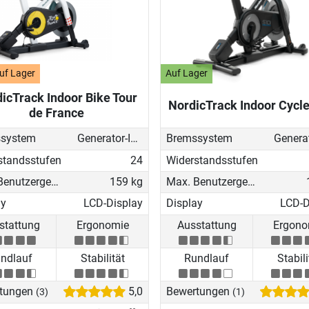
uf Lager
Auf Lager
icTrack Indoor Bike Tour
NordicTrack Indoor Cycle
de France
system
Generator-Induktionsbremse
Bremssystem
standsstufen
24
Widerstandsstufen
Max. Benutzergewicht
159 kg
Max. Benutzergewicht
ay
LCD-Display
Display
LCD-D
stattung
Ergonomie
Ausstattung
Ergono
ndlauf
Stabilität
Rundlauf
Stabili
tungen
5,0
Bewertungen
(3)
(1)