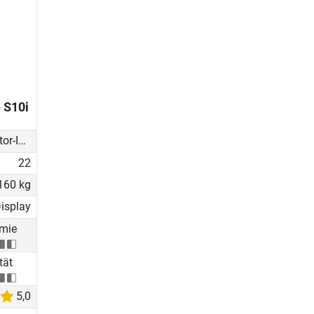
 S10i
Generator-Induktionsbremse
22
160 kg
isplay
mie
tät
5,0