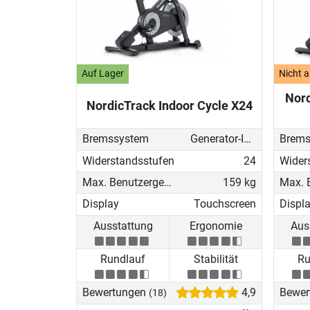
Auf Lager
Nicht a
Nord
NordicTrack Indoor Cycle X24
Bremssystem
Generator-Induktionsbremse
Brems
Widerstandsstufen
24
Wider
Max. Benutzergewicht
159 kg
Display
Touchscreen
Displ
Ausstattung
Ergonomie
Aus
Rundlauf
Stabilität
Ru
Bewertungen
4,9
Bewer
(18)