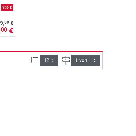
n
700 €
00
9,
€
,
€
00
Artikel pro Seite:
Seite