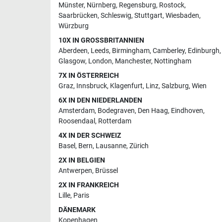
Münster
,
Nürnberg
,
Regensburg
,
Rostock
,
Saarbrücken
,
Schleswig
,
Stuttgart
,
Wiesbaden
,
Würzburg
10X IN GROSSBRITANNIEN
Aberdeen
,
Leeds
,
Birmingham
,
Camberley
,
Edinburgh
,
Glasgow
,
London
,
Manchester
,
Nottingham
7X IN ÖSTERREICH
Graz
,
Innsbruck
,
Klagenfurt
,
Linz
,
Salzburg
,
Wien
6X IN DEN NIEDERLANDEN
Amsterdam
,
Bodegraven
,
Den Haag
,
Eindhoven
,
Roosendaal
,
Rotterdam
4X IN DER SCHWEIZ
Basel
,
Bern
,
Lausanne
,
Zürich
2X IN BELGIEN
Antwerpen
,
Brüssel
2X IN FRANKREICH
Lille
,
Paris
DÄNEMARK
Kopenhagen