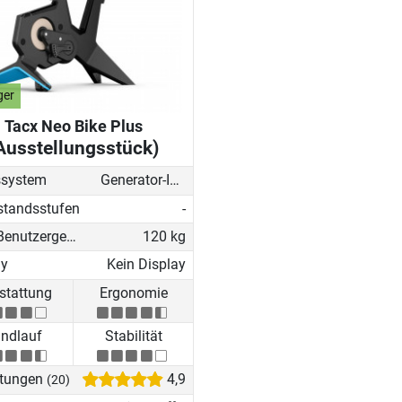
ger
Tacx Neo Bike Plus
Ausstellungsstück)
system
Generator-Induktionsbremse
standsstufen
-
Max. Benutzergewicht
120 kg
ay
Kein Display
stattung
Ergonomie
ndlauf
Stabilität
tungen
4,9
(20)