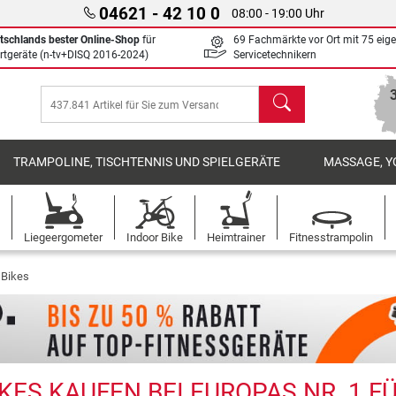
04621 - 42 10 0
08:00 - 19:00 Uhr
tschlands bester Online-Shop
für
69 Fachmärkte vor Ort mit 75 eig
rtgeräte (n-tv+DISQ 2016-2024)
Servicetechnikern
Suchen
TRAMPOLINE, TISCHTENNIS UND SPIELGERÄTE
MASSAGE, Y
Liegeergometer
Indoor Bike
Heimtrainer
Fitnesstrampolin
 Bikes
KES KAUFEN BEI EUROPAS NR. 1 F