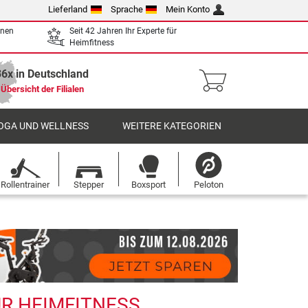
Lieferland
Sprache
Mein Konto
enen
Seit 42 Jahren Ihr Experte für
Heimfitness
36x in Deutschland
Übersicht der Filialen
OGA UND WELLNESS
WEITERE KATEGORIEN
Rollentrainer
Stepper
Boxsport
Peloton
ÜR HEIMFITNESS