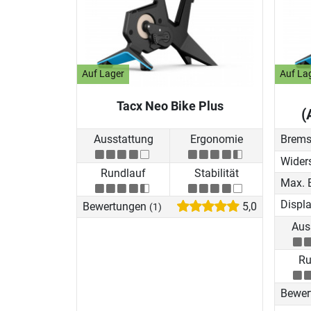
Auf Lager
Auf La
Tacx Neo Bike Plus
(
Ausstattung
Ergonomie
Brems
Wider
Rundlauf
Stabilität
Displ
Bewertungen
5,0
(1)
Aus
Ru
Bewer