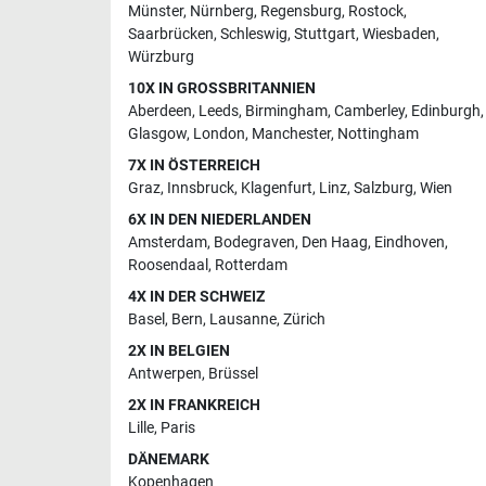
Münster
,
Nürnberg
,
Regensburg
,
Rostock
,
Saarbrücken
,
Schleswig
,
Stuttgart
,
Wiesbaden
,
Würzburg
10X IN GROSSBRITANNIEN
Aberdeen
,
Leeds
,
Birmingham
,
Camberley
,
Edinburgh
,
Glasgow
,
London
,
Manchester
,
Nottingham
7X IN ÖSTERREICH
Graz
,
Innsbruck
,
Klagenfurt
,
Linz
,
Salzburg
,
Wien
6X IN DEN NIEDERLANDEN
Amsterdam
,
Bodegraven
,
Den Haag
,
Eindhoven
,
Roosendaal
,
Rotterdam
4X IN DER SCHWEIZ
Basel
,
Bern
,
Lausanne
,
Zürich
2X IN BELGIEN
Antwerpen
,
Brüssel
2X IN FRANKREICH
Lille
,
Paris
DÄNEMARK
Kopenhagen