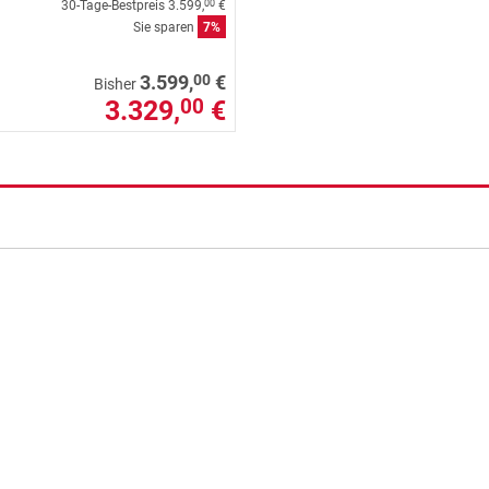
30-Tage-Bestpreis
3.599,
€
00
Sie sparen
7%
00
3.599,
€
Bisher
3.329,
€
00