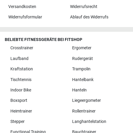
Versandkosten
Widerrufsrecht
Widerrufsformular
Ablauf des Widerrufs
BELIEBTE FITNESSGERÄTE BEI FITSHOP
Crosstrainer
Ergometer
Laufband
Rudergerät
Kraftstation
Trampolin
Tischtennis
Hantelbank
Indoor Bike
Hanteln
Boxsport
Liegeergometer
Heimtrainer
Rollentrainer
Stepper
Langhantelstation
Functional Training
Bauchtrainer