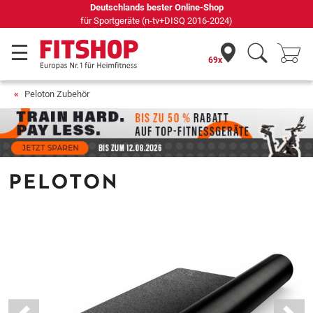
Deutschlands bester Online-Shop
für Sportgeräte (n-tv+DISQ 2016-2024)
69x
Peloton Zubehör