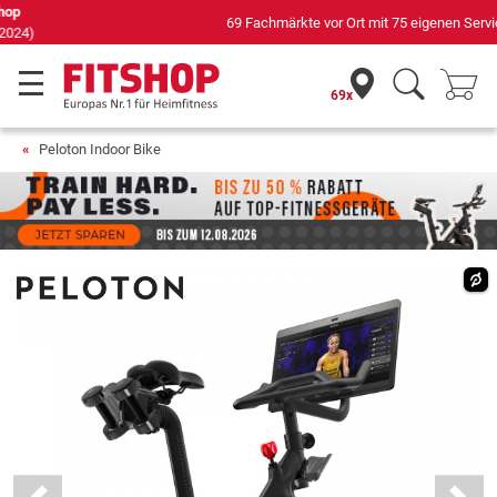
69 Fachmärkte vor Ort mit 75 eigenen Servicetechnikern
69x
Peloton Indoor Bike