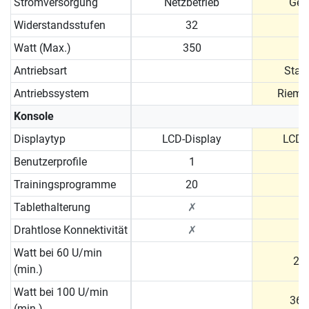
Stromversorgung
Netzbetrieb
Gen
Widerstandsstufen
32
Watt (Max.)
350
Antriebsart
Star
Antriebssystem
Rieme
Konsole
Displaytyp
LCD-Display
LCD-
Benutzerprofile
1
Trainingsprogramme
20
Tablethalterung
✗
Drahtlose Konnektivität
✗
Watt bei 60 U/min
20 
(min.)
Watt bei 100 U/min
36 
(min.)