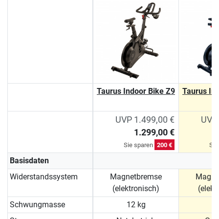
Taurus Indoor Bike Z9
Taurus In
UVP 1.499,00 €
UVP 
1.299,00 €
Sie sparen
200 €
Sie
Basisdaten
Widerstandssystem
Magnetbremse
Magne
(elektronisch)
(elekt
Schwungmasse
12 kg
1