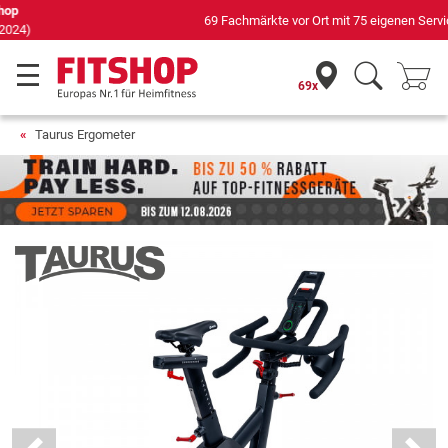
69 Fachmärkte vor Ort mit 75 eigenen Servicetechnikern
69x
Taurus Ergometer