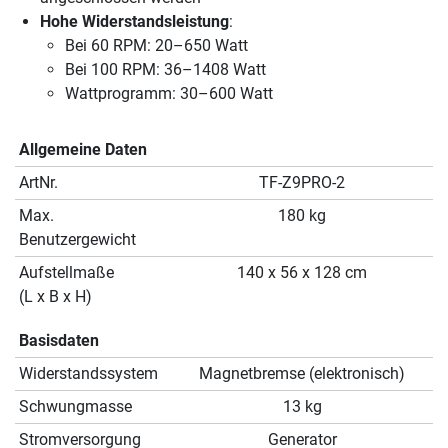
Hohe Widerstandsleistung
:
Bei 60 RPM: 20–650 Watt
Bei 100 RPM: 36–1408 Watt
Wattprogramm: 30–600 Watt
Allgemeine Daten
ArtNr.
TF-Z9PRO-2
Max.
180 kg
Benutzergewicht
Aufstellmaße
140 x 56 x 128 cm
(L x B x H)
Basisdaten
Widerstandssystem
Magnetbremse (elektronisch)
Schwungmasse
13 kg
Stromversorgung
Generator