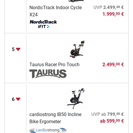
00
NordicTrack Indoor Cycle
UVP
2.499,
€
1.999,
€
00
X24
5
Taurus Racer Pro Touch
2.499,
€
00
6
00
cardiostrong IB50 Incline
UVP
ab
799,
€
ab
599,
€
00
Bike Ergometer