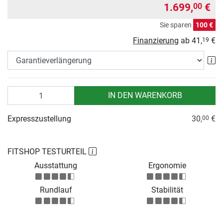
1.699,
€
00
Sie sparen
100 €
Finanzierung
ab
41,
€
19
Ga
Anzahl
IN DEN WARENKORB
Expresszustellung
30,
€
00
FITSHOP TESTURTEIL
Ausstattung
Ergonomie
Rundlauf
Stabilität