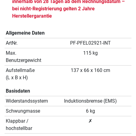
innerhalb von 28 Tagen ab dem Rechnungsdatum –
bei nicht-Registrierung gelten 2 Jahre
Herstellergarantie
Allgemeine Daten
ArtNr.
PF-PFEL02921-INT
Max.
115 kg
Benutzergewicht
Aufstellmaße
137 x 66 x 160 cm
(L x B x H)
Basisdaten
Widerstandssystem
Induktionsbremse (EMS)
Schwungmasse
6 kg
Klappbar /
✗
hochstellbar