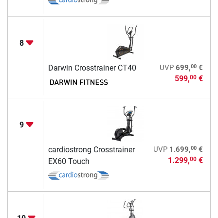
8
00
Darwin Crosstrainer CT40
UVP
699,
€
599,
€
00
9
00
cardiostrong Crosstrainer
UVP
1.699,
€
1.299,
€
00
EX60 Touch