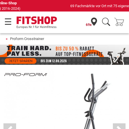
69 Fachmärkte vor Ort mit 75 eigenen Servicetechnikern
69x
Proform Crosstrainer