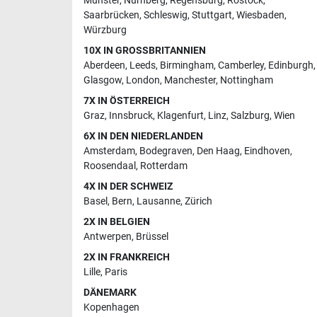
Münster
,
Nürnberg
,
Regensburg
,
Rostock
,
Saarbrücken
,
Schleswig
,
Stuttgart
,
Wiesbaden
,
Würzburg
10X IN GROSSBRITANNIEN
Aberdeen
,
Leeds
,
Birmingham
,
Camberley
,
Edinburgh
,
Glasgow
,
London
,
Manchester
,
Nottingham
7X IN ÖSTERREICH
Graz
,
Innsbruck
,
Klagenfurt
,
Linz
,
Salzburg
,
Wien
6X IN DEN NIEDERLANDEN
Amsterdam
,
Bodegraven
,
Den Haag
,
Eindhoven
,
Roosendaal
,
Rotterdam
4X IN DER SCHWEIZ
Basel
,
Bern
,
Lausanne
,
Zürich
2X IN BELGIEN
Antwerpen
,
Brüssel
2X IN FRANKREICH
Lille
,
Paris
DÄNEMARK
Kopenhagen