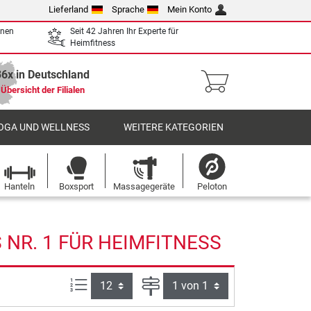
Lieferland
Sprache
Mein Konto
enen
Seit 42 Jahren Ihr Experte für
Heimfitness
36x in Deutschland
Übersicht der Filialen
OGA UND WELLNESS
WEITERE KATEGORIEN
Hanteln
Boxsport
Massagegeräte
Peloton
NR. 1 FÜR HEIMFITNESS
Artikel pro Seite:
Seite