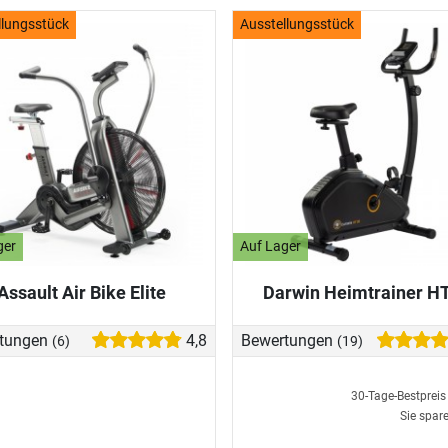
llungsstück
Ausstellungsstück
ger
Auf Lager
Assault Air Bike Elite
Darwin Heimtrainer H
tungen
4,8
Bewertungen
(6)
(19)
30-Tage-Bestprei
Sie spar