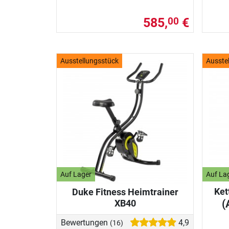
585,
€
00
Ausstellungsstück
Ausste
Auf Lager
Auf La
Ket
Duke Fitness Heimtrainer
(
XB40
Bewertungen
4,9
(16)