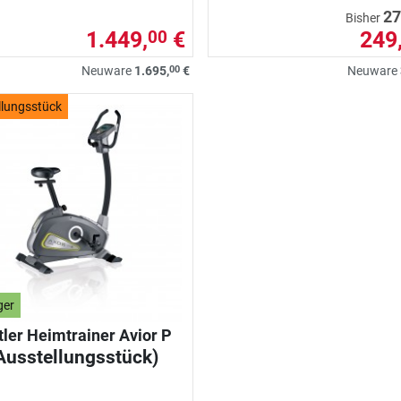
27
Bisher
1.449,
€
249
00
00
Neuware
1.695,
€
Neuware
llungsstück
ger
tler Heimtrainer Avior P
Ausstellungsstück)