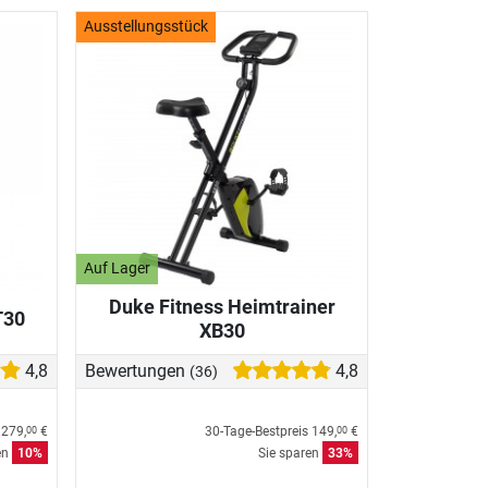
Ausstellungsstück
Auf Lager
Duke Fitness Heimtrainer
T30
XB30
4,8
Bewertungen
4,8
(36)
s
279,
€
30-Tage-Bestpreis
149,
€
00
00
en
10%
Sie sparen
33%