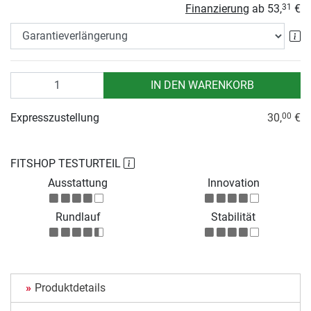
Finanzierung
ab
53,
€
31
Ga
Anzahl
IN DEN WARENKORB
Expresszustellung
30,
€
00
FITSHOP TESTURTEIL
Ausstattung
Innovation
Rundlauf
Stabilität
Produktdetails