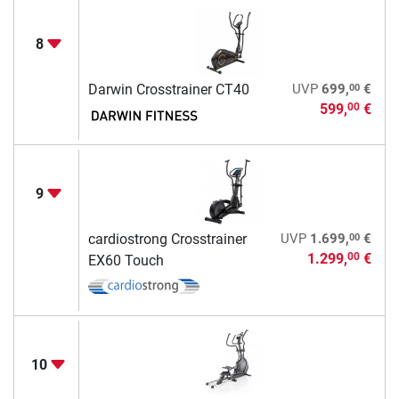
8
00
Darwin Crosstrainer CT40
UVP
699,
€
599,
€
00
9
00
cardiostrong Crosstrainer
UVP
1.699,
€
1.299,
€
00
EX60 Touch
10