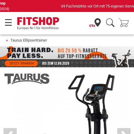
69 Fachmärkte vor Ort mit 75 eigenen Servicetechnikern
69x
Taurus Ellipsentrainer