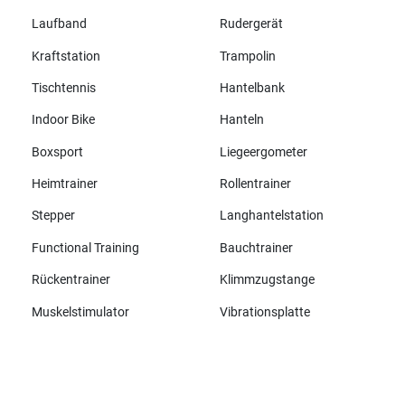
Laufband
Rudergerät
Kraftstation
Trampolin
Tischtennis
Hantelbank
Indoor Bike
Hanteln
Boxsport
Liegeergometer
Heimtrainer
Rollentrainer
Stepper
Langhantelstation
Functional Training
Bauchtrainer
Rückentrainer
Klimmzugstange
Muskelstimulator
Vibrationsplatte
Alle Marken