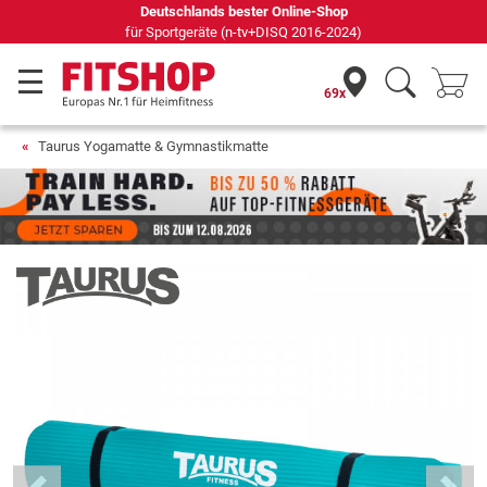
69 Fachmärkte vor Ort mit 75 eigenen Servicetechnikern
69x
Taurus Yogamatte & Gymnastikmatte