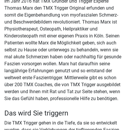
Im Jahr 2016 hat TMX Gründer und Trigger Experte
Thomas Marx den TMX Trigger Original erfunden und
somit die Eigenbehandlung von myofaszialen Schmerz-
und Beschwerdebildern revolutioniert. Thomas Marx ist
Physiotherapeut, Osteopath, Heilpraktiker und
Kinderosteopath mit einer eigenen Praxis in Köln. Seinen
Patienten wollte Marx die Möglichkeit geben, sich auch
selbst zu Hause oder unterwegs zu behandeln, wenn sie
mal akute Schmerzen haben oder nachhaltig für gesunde
Faszien vorsorgen wollen. Marx hat daraufhin seine
langjährige Erfahrungen genutzt und so entstand der
weltweit erste Faszientrigger. Mittlerweile gibt es schon
über 200 TMX Coaches, die von TMX Trigger ausgebildet
werden und Ihnen mit Rat und Tat zur Seite stehen, wenn
Sie das Gefühl haben, professionelle Hilfe zu benötigen.
Das wird Sie triggern
Die TMX Trigger gehen in die Tiefe, da sie so entwickelt
wurden, dass sie Verklebungen der tiefliegenden Faszien