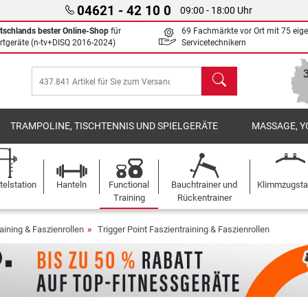
04621 - 42 10 0
09:00 - 18:00 Uhr
tschlands bester Online-Shop
für
69 Fachmärkte vor Ort mit 75 eig
rtgeräte (n-tv+DISQ 2016-2024)
Servicetechnikern
Suchen
TRAMPOLINE, TISCHTENNIS UND SPIELGERÄTE
MASSAGE, Y
elstation
Hanteln
Functional
Bauchtrainer und
Klimmzugst
Training
Rückentrainer
aining & Faszienrollen
Trigger Point Faszientraining & Faszienrollen