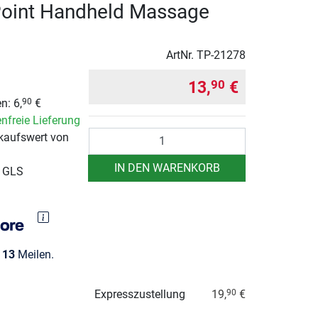
Point Handheld Massage
ArtNr.
TP-21278
13,
€
90
n: 6,
€
90
nfreie Lieferung
Anzahl
kaufswert von
IN DEN WARENKORB
r GLS
e
13
Meilen.
Expresszustellung
19,
€
90