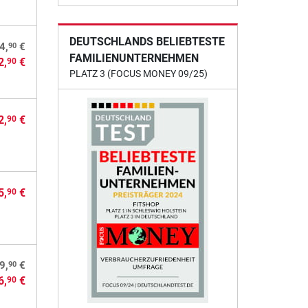
DEUTSCHLANDS BELIEBTESTE
90
4,
€
FAMILIENUNTERNEHMEN
2,
€
90
PLATZ 3 (FOCUS MONEY 09/25)
2,
€
90
5,
€
90
90
9,
€
6,
€
90