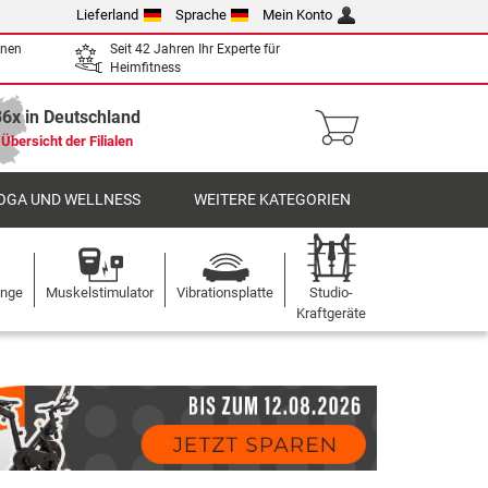
Lieferland
Sprache
Mein Konto
enen
Seit 42 Jahren Ihr Experte für
Heimfitness
36x in Deutschland
Übersicht der Filialen
OGA UND WELLNESS
WEITERE KATEGORIEN
ange
Muskelstimulator
Vibrationsplatte
Studio-
Kraftgeräte