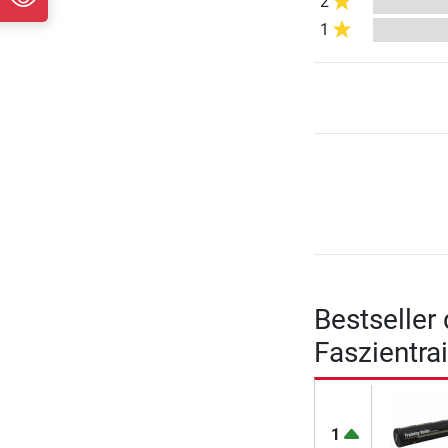
2
1
Bestseller
Faszientra
1