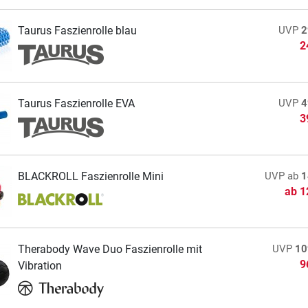
Taurus Faszienrolle blau
UVP
2
2
Taurus Faszienrolle EVA
UVP
4
3
BLACKROLL Faszienrolle Mini
UVP
ab
1
ab
1
Therabody Wave Duo Faszienrolle mit
UVP
10
9
Vibration