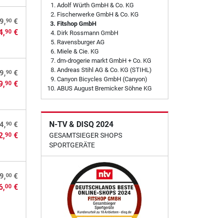
Adolf Würth GmbH & Co. KG
Fischerwerke GmbH & Co. KG
90
9,
€
Fitshop GmbH
4,
€
90
Dirk Rossmann GmbH
Ravensburger AG
Miele & Cie. KG
dm-drogerie markt GmbH + Co. KG
Andreas Stihl AG & Co. KG (STIHL)
90
9,
€
Canyon Bicycles GmbH (Canyon)
9,
€
90
ABUS August Bremicker Söhne KG
N-TV & DISQ 2024
90
4,
€
2,
€
90
GESAMTSIEGER SHOPS
SPORTGERÄTE
00
9,
€
6,
€
00