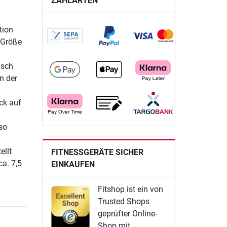
ZAHLARTEN
tion
 Größe
isch
n der
ck auf
so
ellt
FITNESSGERÄTE SICHER
a. 7,5
EINKAUFEN
Fitshop ist ein von
Trusted Shops
geprüfter Online-
Shop mit