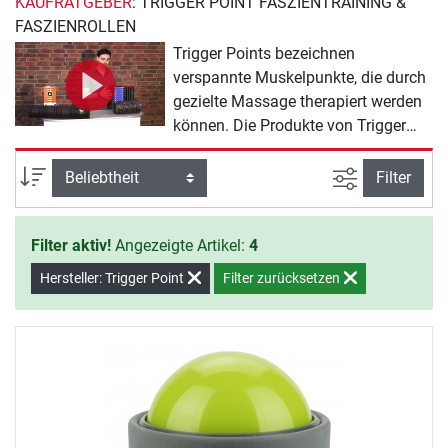
KAUFRATGEBER
: TRIGGER POINT FASZIENTRAINING &
FASZIENROLLEN
Trigger Points bezeichnen
verspannte Muskelpunkte, die durch
gezielte Massage therapiert werden
können. Die Produkte von Trigger
Point bestehen aus einem
patentierten Schaumstoffgemisch,
Ansicht filte
Sortierung
Filter
welches nach wenigen Sekunden die
Form verändert und nach der
Filter aktiv!
Angezeigte Artikel:
4
Nutzung in den ursprünglichen
Zustand zurückkehrt. Durch die
Hersteller: Trigger Point
Filter zurücksetzen
Vielzahl an unterschiedlichen
Formen finden Sie für jeden
Anwendungsbereich das passende
Produkt.