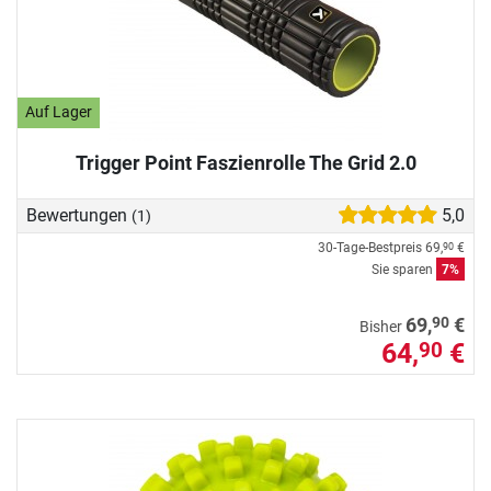
Auf Lager
Trigger Point Faszienrolle The Grid 2.0
Bewertungen
5,0
(1)
30-Tage-Bestpreis
69,
€
90
Sie sparen
7%
90
69,
€
Bisher
64,
€
90