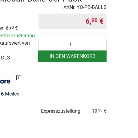
ArtNr.
YO-PB-BALLS
6,
€
90
n: 6,
€
90
nfreie Lieferung
Anzahl
kaufswert von
IN DEN WARENKORB
r GLS
e
6
Meilen.
Expresszustellung
19,
€
90