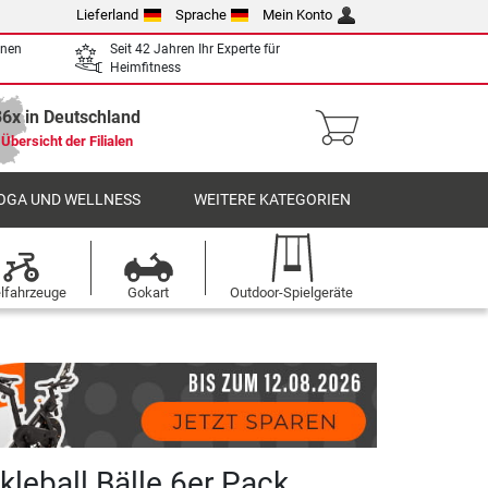
Lieferland
Sprache
Mein Konto
enen
Seit 42 Jahren Ihr Experte für
Heimfitness
36x in Deutschland
Übersicht der Filialen
OGA UND WELLNESS
WEITERE KATEGORIEN
elfahrzeuge
Gokart
Outdoor-Spielgeräte
kleball Bälle 6er Pack