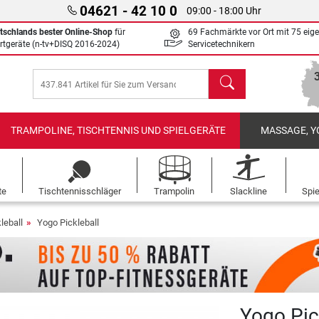
04621 - 42 10 0
09:00 - 18:00 Uhr
tschlands bester Online-Shop
für
69 Fachmärkte vor Ort mit 75 eig
rtgeräte (n-tv+DISQ 2016-2024)
Servicetechnikern
Suchen
TRAMPOLINE, TISCHTENNIS UND SPIELGERÄTE
MASSAGE, Y
te
Tischtennisschläger
Trampolin
Slackline
Spi
leball
Yogo Pickleball
Yogo Pic