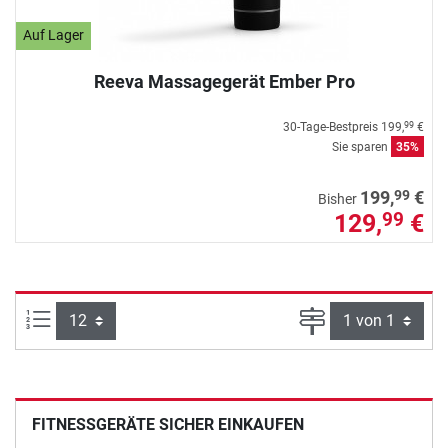
Auf Lager
Reeva Massagegerät Ember Pro
30-Tage-Bestpreis
199,
€
99
Sie sparen
35%
99
199,
€
Bisher
129,
€
99
Artikel pro Seite:
Seite
FITNESSGERÄTE SICHER EINKAUFEN