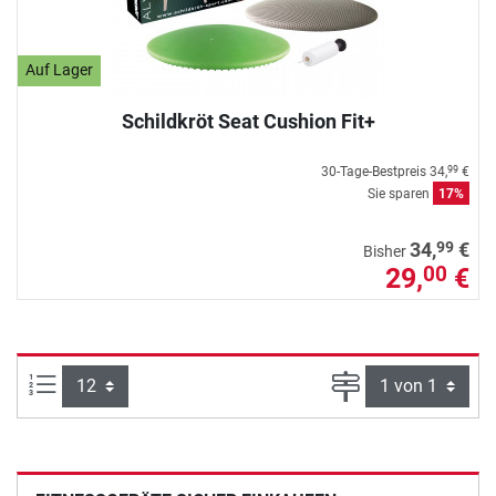
Auf Lager
Schildkröt Seat Cushion Fit+
30-Tage-Bestpreis
34,
€
99
Sie sparen
17%
99
34,
€
Bisher
29,
€
00
Artikel pro Seite:
Seite