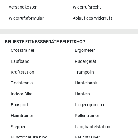
Versandkosten
Widerrufsrecht
Widerrufsformular
Ablauf des Widerrufs
BELIEBTE FITNESSGERÄTE BEI FITSHOP
Crosstrainer
Ergometer
Laufband
Rudergerät
Kraftstation
Trampolin
Tischtennis
Hantelbank
Indoor Bike
Hanteln
Boxsport
Liegeergometer
Heimtrainer
Rollentrainer
Stepper
Langhantelstation
Functional Training
Bauchtrainer