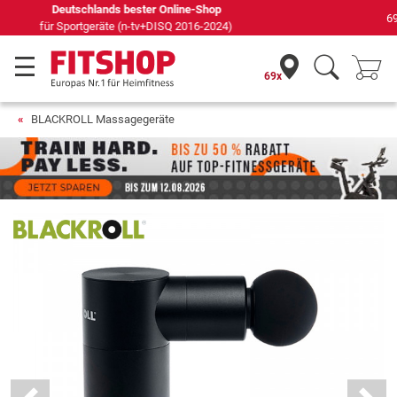
69 Fachmärkte vor Ort mit 75 eigenen Servicetechnikern
69x
BLACKROLL Massagegeräte