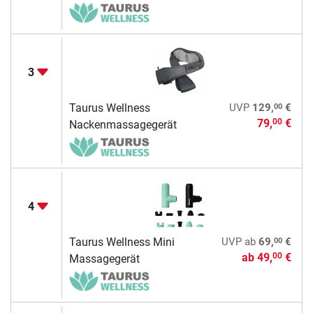
3
00
Taurus Wellness
UVP
129,
€
79,
€
00
Nackenmassagegerät
4
00
Taurus Wellness Mini
UVP
ab
69,
€
ab
49,
€
00
Massagegerät