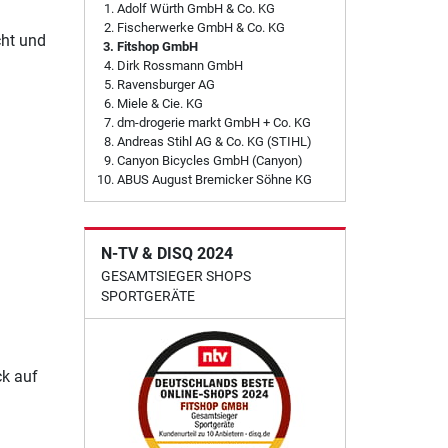
Adolf Würth GmbH & Co. KG
Fischerwerke GmbH & Co. KG
cht und
Fitshop GmbH
Dirk Rossmann GmbH
Ravensburger AG
Miele & Cie. KG
dm-drogerie markt GmbH + Co. KG
Andreas Stihl AG & Co. KG (STIHL)
Canyon Bicycles GmbH (Canyon)
ABUS August Bremicker Söhne KG
N-TV & DISQ 2024
GESAMTSIEGER SHOPS
SPORTGERÄTE
ck auf