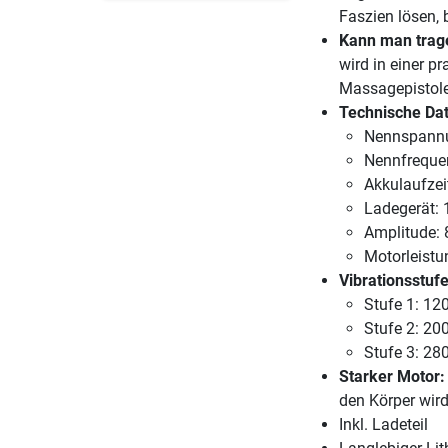
Faszien lösen, 
Kann man trag
wird in einer pr
Massagepistole
Technische Da
Nennspannu
Nennfrequen
Akkulaufzeit
Ladegerät: 
Amplitude:
Motorleistu
Vibrationsstuf
Stufe 1: 12
Stufe 2: 20
Stufe 3: 28
Starker Motor:
den Körper wird
Inkl. Ladeteil