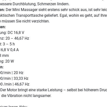
bessere Durchblutung, Schmerzen lindern.
en:
Der Mini Massager sieht erstens sehr schick aus, ist sehr lei
aktischen Transporttasche geliefert. Egal, wohin es geht, auf Ihre
 müssen Sie nicht verzichten.
ten:
ng: DC 16,8 V
z: 20 – 46,67 Hz
: 3 – 5 h
16,8 V 0,4 A
 8 mm
ng: 20 W
en:
00/min | 20 Hz
00/min | 33,33 Hz
00 /min | 46,67 Hz
Der Motor bringt eine starke Leistung – selbst bei höherem Dru
 die Vibration nicht langsamer.