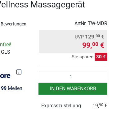
ellness Massagegerät
ArtNr.
TW-MDR
 Bewertungen
129,
€
00
UVP
99,
€
00
frei!
r GLS
Sie sparen
30 €
Anzahl
e
99
Meilen.
IN DEN WARENKORB
Expresszustellung
19,
€
90