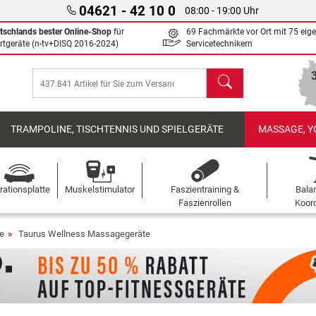
04621 - 42 10 0
08:00 - 19:00 Uhr
tschlands bester Online-Shop
für
69 Fachmärkte vor Ort mit 75 eig
rtgeräte (n-tv+DISQ 2016-2024)
Servicetechnikern
Suchen
TRAMPOLINE, TISCHTENNIS UND SPIELGERÄTE
MASSAGE, Y
rationsplatte
Muskelstimulator
Faszientraining &
Bala
Faszienrollen
Koord
e
Taurus Wellness Massagegeräte