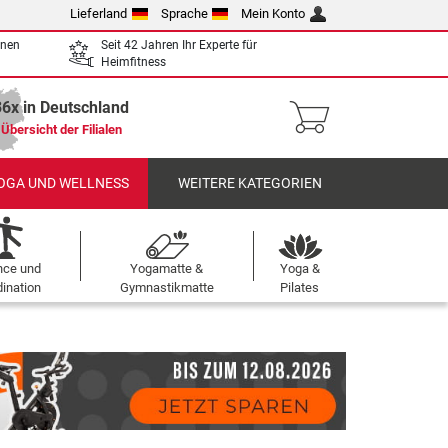
Lieferland
Sprache
Mein Konto
enen
Seit 42 Jahren Ihr Experte für
Heimfitness
36x in Deutschland
Übersicht der Filialen
OGA UND WELLNESS
WEITERE KATEGORIEN
nce und
Yogamatte &
Yoga &
ination
Gymnastikmatte
Pilates