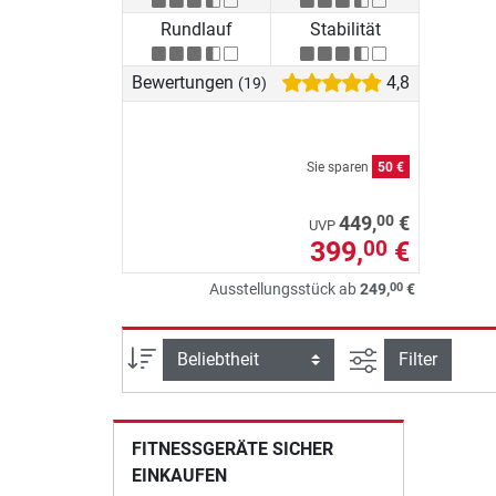
Rundlauf
Stabilität
Bewertungen
4,8
(19)
Sie sparen
50 €
00
449,
€
UVP
399,
€
00
00
Ausstellungsstück ab
249,
€
Ansicht filtern
Sortierung
Filter
FITNESSGERÄTE SICHER
EINKAUFEN