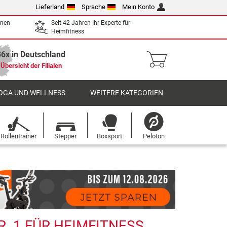
Lieferland
Sprache
Mein Konto
enen
Seit 42 Jahren Ihr Experte für
Heimfitness
36x in Deutschland
Übersicht der Filialen
OGA UND WELLNESS
WEITERE KATEGORIEN
Rollentrainer
Stepper
Boxsport
Peloton
. 1 FÜR HEIMFITNESS