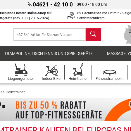
04621 - 42 10 0
09:00 - 18:00 Uhr
tschlands bester Online-Shop
für
69 Fachmärkte vor Ort mit 75 eig
rtgeräte (n-tv+DISQ 2016-2024)
Servicetechnikern
Suchen
TRAMPOLINE, TISCHTENNIS UND SPIELGERÄTE
MASSAGE, Y
Liegeergometer
Indoor Bike
Heimtrainer
Fitnesstrampolin
ess Heimtrainer
MTRAINER KAUFEN BEI EUROPAS NR