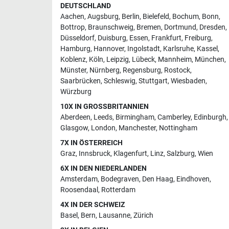
DEUTSCHLAND
Aachen
,
Augsburg
,
Berlin
,
Bielefeld
,
Bochum
,
Bonn
,
Bottrop
,
Braunschweig
,
Bremen
,
Dortmund
,
Dresden
,
Düsseldorf
,
Duisburg
,
Essen
,
Frankfurt
,
Freiburg
,
Hamburg
,
Hannover
,
Ingolstadt
,
Karlsruhe
,
Kassel
,
Koblenz
,
Köln
,
Leipzig
,
Lübeck
,
Mannheim
,
München
,
Münster
,
Nürnberg
,
Regensburg
,
Rostock
,
Saarbrücken
,
Schleswig
,
Stuttgart
,
Wiesbaden
,
Würzburg
10X IN GROSSBRITANNIEN
Aberdeen
,
Leeds
,
Birmingham
,
Camberley
,
Edinburgh
,
Glasgow
,
London
,
Manchester
,
Nottingham
7X IN ÖSTERREICH
Graz
,
Innsbruck
,
Klagenfurt
,
Linz
,
Salzburg
,
Wien
6X IN DEN NIEDERLANDEN
Amsterdam
,
Bodegraven
,
Den Haag
,
Eindhoven
,
Roosendaal
,
Rotterdam
4X IN DER SCHWEIZ
Basel
,
Bern
,
Lausanne
,
Zürich