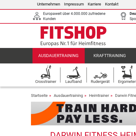
Unternehmen
Impressum
Karriere
Kontakt
Europaweit über 4.000.000 zufriedene
Deu
Kunden
Spo
AUSDAUERTRAINING
KRAFTTRAINING
Crosstrainer
Laufband
Rudergerät
Ergometer
Startseite
Ausdauertraining
Heimtrainer
Darwin Fitn
DARWIN FITNESS HEI