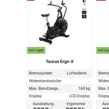
Auf Lager
Auf La
Taurus Ergo-X
Bremssystem
Luftwiderstand
Brems
Widerstandsstufen
-
Wider
Max. Benutzergewicht
160 kg
Display
LCD-Display
Displ
Ausstattung
Ergonomie
Aus