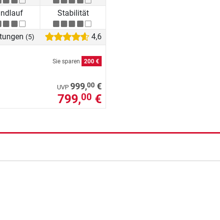
ndlauf
Stabilität
tungen
4,6
(5)
Sie sparen
200 €
00
999,
€
UVP
799,
€
00