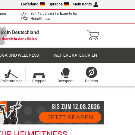
Lieferland
Sprache
Mein Konto
enen
Seit 42 Jahren Ihr Experte für
Heimfitness
36x in Deutschland
Übersicht der Filialen
OGA UND WELLNESS
WEITERE KATEGORIEN
Rollentrainer
Stepper
Boxsport
Peloton
FÜR HEIMFITNESS