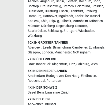
Aachen
,
Augsburg
,
Berlin
,
Bielefeld
,
Bochum
,
Bonn
,
Bottrop
,
Braunschweig
,
Bremen
,
Dortmund
,
Dresden
,
Düsseldorf
,
Duisburg
,
Essen
,
Frankfurt
,
Freiburg
,
Hamburg
,
Hannover
,
Ingolstadt
,
Karlsruhe
,
Kassel
,
Koblenz
,
Köln
,
Leipzig
,
Lübeck
,
Mannheim
,
München
,
Münster
,
Nürnberg
,
Regensburg
,
Rostock
,
Saarbrücken
,
Schleswig
,
Stuttgart
,
Wiesbaden
,
Würzburg
10X IN GROSSBRITANNIEN
Aberdeen
,
Leeds
,
Birmingham
,
Camberley
,
Edinburgh
,
Glasgow
,
London
,
Manchester
,
Nottingham
7X IN ÖSTERREICH
Graz
,
Innsbruck
,
Klagenfurt
,
Linz
,
Salzburg
,
Wien
6X IN DEN NIEDERLANDEN
Amsterdam
,
Bodegraven
,
Den Haag
,
Eindhoven
,
Roosendaal
,
Rotterdam
4X IN DER SCHWEIZ
Basel
,
Bern
,
Lausanne
,
Zürich
2X IN BELGIEN
Antwerpen
,
Brüssel