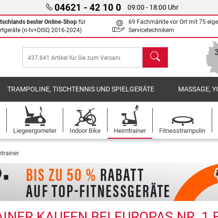
04621 - 42 10 0
09:00 - 18:00 Uhr
tschlands bester Online-Shop
für
69 Fachmärkte vor Ort mit 75 eig
rtgeräte (n-tv+DISQ 2016-2024)
Servicetechnikern
Suchen
TRAMPOLINE, TISCHTENNIS UND SPIELGERÄTE
MASSAGE, Y
Liegeergometer
Indoor Bike
Heimtrainer
Fitnesstrampolin
trainer
INER KAUFEN BEI EUROPAS NR. 1 