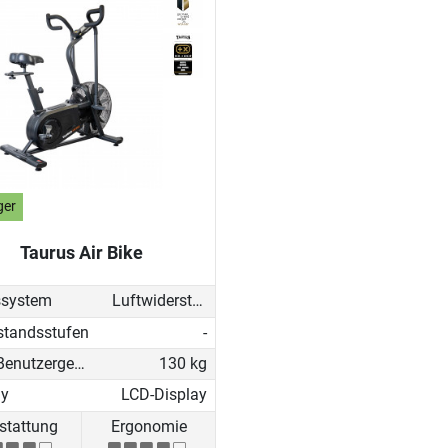
ger
Taurus Air Bike
system
Luftwiderstand
standsstufen
-
Max. Benutzergewicht
130 kg
ay
LCD-Display
stattung
Ergonomie