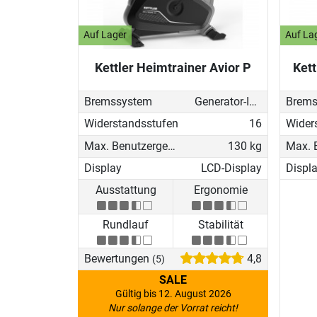
Auf Lager
Auf La
Kettler Heimtrainer Avior P
Kett
Bremssystem
Generator-Induktionsbremse
Brems
Widerstandsstufen
16
Wider
Max. Benutzergewicht
130 kg
Display
LCD-Display
Displ
Ausstattung
Ergonomie
Rundlauf
Stabilität
Bewertungen
4,8
(5)
SALE
Gültig bis 12. August 2026
Nur solange der Vorrat reicht!