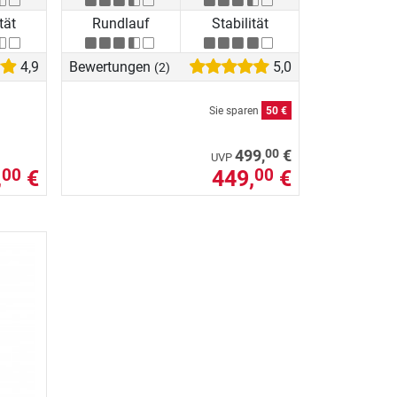
tät
Rundlauf
Stabilität
4,9
Bewertungen
5,0
(2)
Sie sparen
50 €
00
499,
€
UVP
,
€
449,
€
00
00