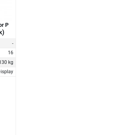
or P
k)
-
16
130 kg
isplay