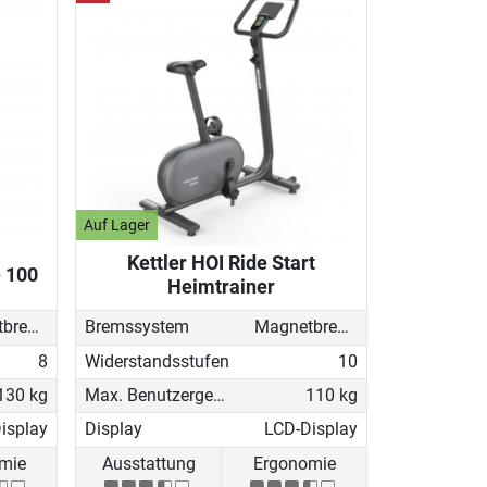
Auf Lager
Kettler HOI Ride Start
e 100
Heimtrainer
Magnetbremse (manuell)
Bremssystem
Magnetbremse (manuell)
8
Widerstandsstufen
10
130 kg
Max. Benutzergewicht
110 kg
isplay
Display
LCD-Display
mie
Ausstattung
Ergonomie