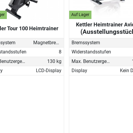
ger
Auf Lager
Kettler Heimtrainer Avi
ler Tour 100 Heimtrainer
(Ausstellungsstüc
system
Magnetbremse (manuell)
Bremssystem
standsstufen
8
Widerstandsstufen
Max. Benutzergewicht
130 kg
Max. Benutzergewicht
ay
LCD-Display
Display
Kein D