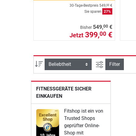
30-Tage-Bestpreis
549,
€
00
Sie sparen
27%
00
549,
€
Bisher
399,
€
00
Jetzt
Ansicht filtern
Sortierung
Filter
FITNESSGERÄTE SICHER
EINKAUFEN
Fitshop ist ein von
Trusted Shops
geprüfter Online-
Shop mit