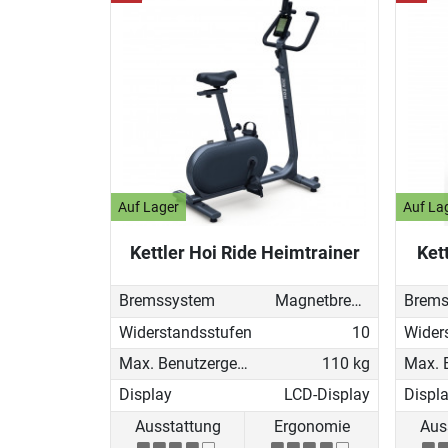
Auf Lager
Auf La
Kettler Hoi Ride Heimtrainer
Ket
Bremssystem
Magnetbremse (manuell)
Brems
Widerstandsstufen
10
Wider
Max. Benutzergewicht
110 kg
Display
LCD-Display
Displ
Ausstattung
Ergonomie
Aus