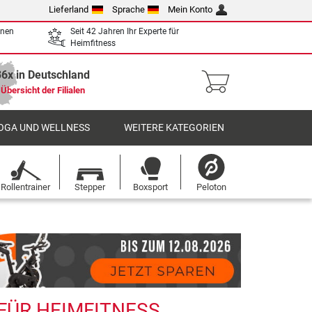
Lieferland
Sprache
Mein Konto
enen
Seit 42 Jahren Ihr Experte für
Heimfitness
36x in Deutschland
Übersicht der Filialen
OGA UND WELLNESS
WEITERE KATEGORIEN
Rollentrainer
Stepper
Boxsport
Peloton
 FÜR HEIMFITNESS