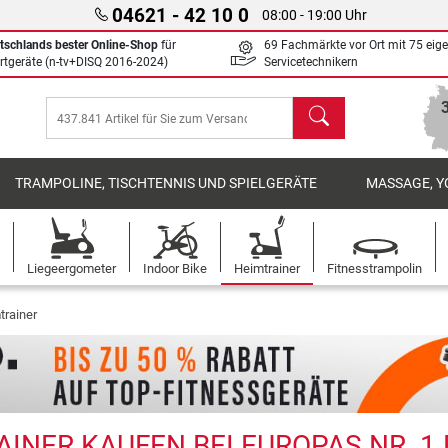
04621 - 42 10 0
08:00 - 19:00 Uhr
tschlands bester Online-Shop
für
69 Fachmärkte vor Ort mit 75 eig
rtgeräte (n-tv+DISQ 2016-2024)
Servicetechnikern
Suchen
TRAMPOLINE, TISCHTENNIS UND SPIELGERÄTE
MASSAGE, Y
Liegeergometer
Indoor Bike
Heimtrainer
Fitnesstrampolin
trainer
INER KAUFEN BEI EUROPAS NR. 1