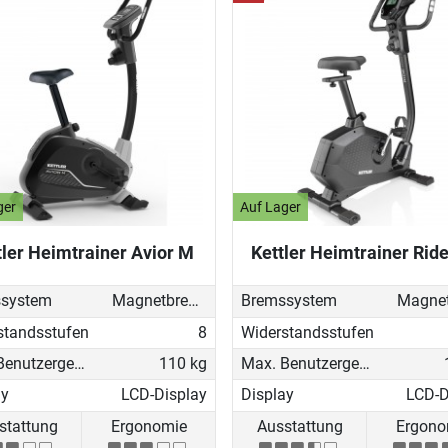
ger
Auf Lager
tler Heimtrainer Avior M
Kettler Heimtrainer Rid
system
Magnetbremse (manuell)
Bremssystem
standsstufen
8
Widerstandsstufen
Max. Benutzergewicht
110 kg
Max. Benutzergewicht
ay
LCD-Display
Display
LCD-D
stattung
Ergonomie
Ausstattung
Ergono