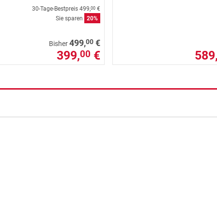
30-Tage-Bestpreis
499,
€
00
Sie sparen
20%
00
499,
€
Bisher
399,
€
589
00