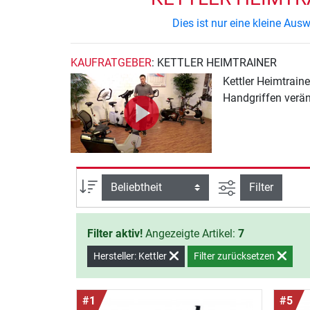
Dies ist nur eine kleine Au
KAUFRATGEBER
: KETTLER HEIMTRAINER
Kettler Heimtrain
Handgriffen verän
Ansicht filtern
Sortierung
Filter
Filter aktiv!
Angezeigte Artikel:
7
Hersteller: Kettler
Filter zurücksetzen
#1
#5