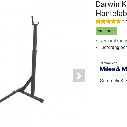
Darwin K
Hantelab
2 
Auf Lager
versandkosten
Lieferung pe
Next
Sammeln Si