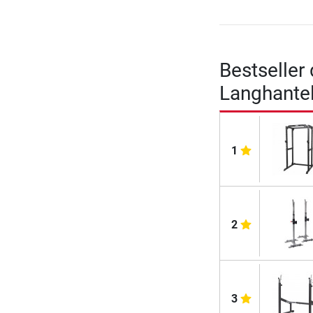
Bestseller
Langhante
1
2
3