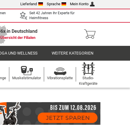
Lieferland
Sprache
Mein Konto
enen
Seit 42 Jahren Ihr Experte für
Heimfitness
36x in Deutschland
Übersicht der Filialen
OGA UND WELLNESS
WEITERE KATEGORIEN
ange
Muskelstimulator
Vibrationsplatte
Studio-
Kraftgeräte