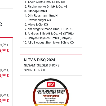
Adolf Würth GmbH & Co. KG
Fischerwerke GmbH & Co. KG
Fitshop GmbH
Dirk Rossmann GmbH
Ravensburger AG
e
Miele & Cie. KG
dm-drogerie markt GmbH + Co. KG
Andreas Stihl AG & Co. KG (STIHL)
Canyon Bicycles GmbH (Canyon)
ABUS August Bremicker Söhne KG
00
9,
€
9,
€
00
N-TV & DISQ 2024
GESAMTSIEGER SHOPS
00
9,
€
SPORTGERÄTE
9,
€
00
00
9,
€
9,
€
00