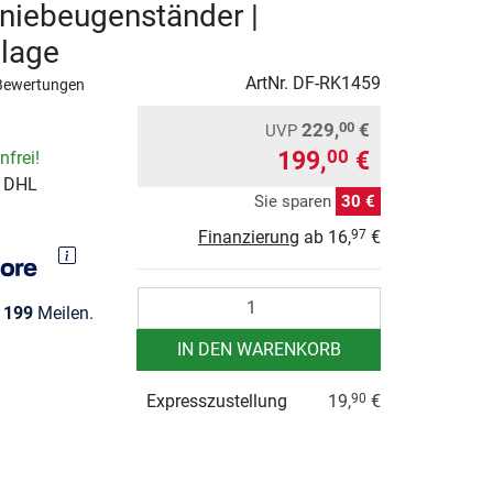
niebeugenständer |
lage
ArtNr.
DF-RK1459
Bewertungen
229,
€
00
UVP
199,
€
00
frei!
r DHL
Sie sparen
30 €
Finanzierung
ab
16,
€
97
Anzahl
e
199
Meilen.
IN DEN WARENKORB
Expresszustellung
19,
€
90