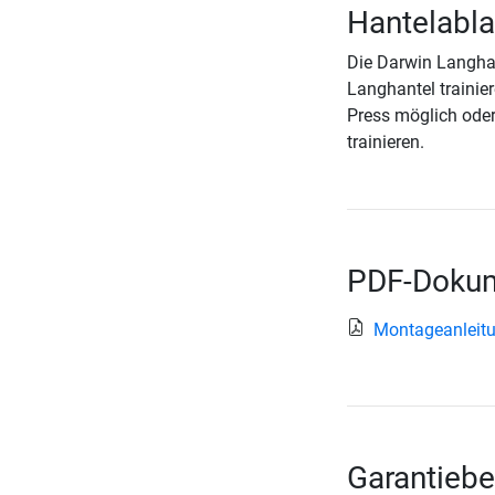
Hantelabl
Die Darwin Langhant
Langhantel trainie
Press möglich oder
trainieren.
PDF-Dokum
Montageanleit
Garantiebe