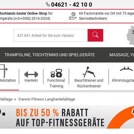
04621 - 42 10 0
tschlands bester Online-Shop
für
69 Fachmärkte vor Ort mit 75 eig
rtgeräte (n-tv+DISQ 2016-2024)
Servicetechnikern
Suchen
TRAMPOLINE, TISCHTENNIS UND SPIELGERÄTE
MASSAGE, Y
elstation
Hanteln
Functional
Bauchtrainer und
Klimmzugst
Training
Rückentrainer
lablage
Darwin Fitness Langhantelablage