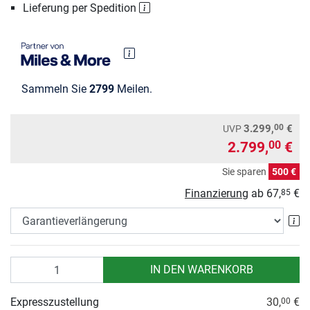
Lieferung per Spedition
Sammeln Sie
2799
Meilen.
00
3.299,
€
UVP
2.799,
€
00
Sie sparen
500 €
Finanzierung
ab
67,
€
85
Ga
Anzahl
IN DEN WARENKORB
Expresszustellung
30,
€
00