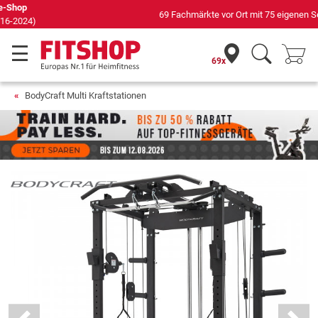
69 Fachmärkte vor Ort mit 75 eigenen Servicetechnikern
69x
BodyCraft Multi Kraftstationen