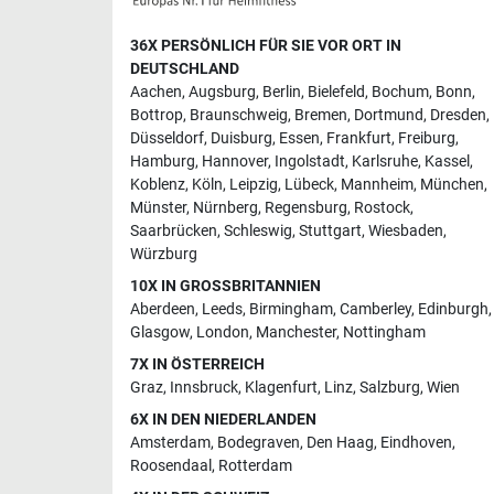
36X PERSÖNLICH FÜR SIE VOR ORT IN
DEUTSCHLAND
Aachen
,
Augsburg
,
Berlin
,
Bielefeld
,
Bochum
,
Bonn
,
Bottrop
,
Braunschweig
,
Bremen
,
Dortmund
,
Dresden
,
Düsseldorf
,
Duisburg
,
Essen
,
Frankfurt
,
Freiburg
,
Hamburg
,
Hannover
,
Ingolstadt
,
Karlsruhe
,
Kassel
,
Koblenz
,
Köln
,
Leipzig
,
Lübeck
,
Mannheim
,
München
,
Münster
,
Nürnberg
,
Regensburg
,
Rostock
,
Saarbrücken
,
Schleswig
,
Stuttgart
,
Wiesbaden
,
Würzburg
10X IN GROSSBRITANNIEN
Aberdeen
,
Leeds
,
Birmingham
,
Camberley
,
Edinburgh
,
Glasgow
,
London
,
Manchester
,
Nottingham
7X IN ÖSTERREICH
Graz
,
Innsbruck
,
Klagenfurt
,
Linz
,
Salzburg
,
Wien
6X IN DEN NIEDERLANDEN
Amsterdam
,
Bodegraven
,
Den Haag
,
Eindhoven
,
Roosendaal
,
Rotterdam