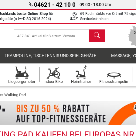
04621 - 42 10 0
09:00 - 18:00 Uhr
tschlands bester Online-Shop
für
69 Fachmärkte vor Ort mit 75 eig
rtgeräte (n-tv+DISQ 2016-2024)
Servicetechnikern
Suchen
TRAMPOLINE, TISCHTENNIS UND SPIELGERÄTE
MASSAGE, Y
Liegeergometer
Indoor Bike
Heimtrainer
Fitnesstrampolin
ss Walking Pad
ING PAD KAUFEN BEI EUROPAS NR.