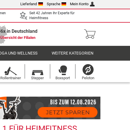
Lieferland
Sprache
Mein Konto
enen
Seit 42 Jahren Ihr Experte für
Heimfitness
36x in Deutschland
Übersicht der Filialen
OGA UND WELLNESS
WEITERE KATEGORIEN
Rollentrainer
Stepper
Boxsport
Peloton
 1 FÜR HEIMFITNESS