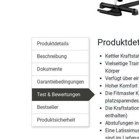
Produktdeta
Produktdetails
Kettler Kraftst
Beschreibung
Vielseitige Tra
Dokumente
Körper
Verfügt über ein
Garantiebedingungen
Hoher Komfort d
Die Fitmaster K
Test & Bewertungen
platzsparendes
Bestseller
Die Kraftstati
enthalten)
Produktsicherheit
Abstufungen in
Eine Latissimu
sind im Liefer