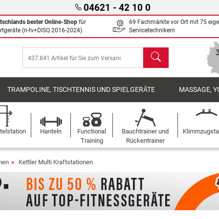
04621 - 42 10 0
tschlands bester Online-Shop
für
69 Fachmärkte vor Ort mit 75 eig
rtgeräte (n-tv+DISQ 2016-2024)
Servicetechnikern
Suchen
TRAMPOLINE, TISCHTENNIS UND SPIELGERÄTE
MASSAGE, Y
elstation
Hanteln
Functional
Bauchtrainer und
Klimmzugst
Training
Rückentrainer
onen
Kettler Multi Kraftstationen