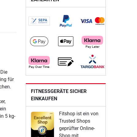
 Die
ing für
ichen.
FITNESSGERÄTE SICHER
EINKAUFEN
er,
ein
Fitshop ist ein von
n 5 kg-
Trusted Shops
geprüfter Online-
Shop mit