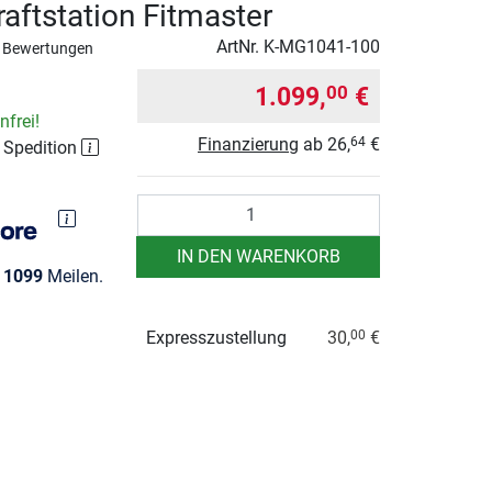
raftstation Fitmaster
ArtNr.
K-MG1041-100
 Bewertungen
1.099,
€
00
frei!
Finanzierung
ab
26,
€
64
r Spedition
Anzahl
IN DEN WARENKORB
e
1099
Meilen.
Expresszustellung
30,
€
00