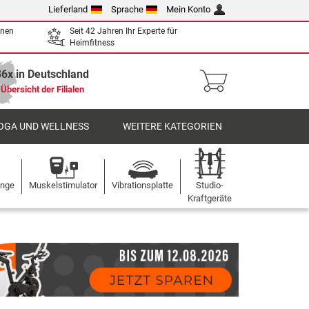
Lieferland
Sprache
Mein Konto
enen
Seit 42 Jahren Ihr Experte für
Heimfitness
36x in Deutschland
Übersicht der Filialen
OGA UND WELLNESS
WEITERE KATEGORIEN
ange
Muskelstimulator
Vibrationsplatte
Studio-
Kraftgeräte