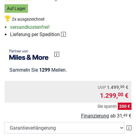
Auf Lager
2x ausgezeichnet
versandkostenfrei!
Lieferung per Spedition
Sammeln Sie
1299
Meilen.
00
1.499,
€
UVP
1.299,
€
00
Sie sparen
200 €
Finanzierung
ab
31,
€
49
Ga