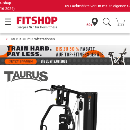
69 Fachmärkte vor Ort mit 75 eigenen Servicetechnikern
69x
Taurus Multi Kraftstationen