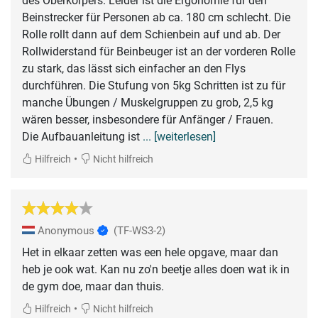
des Oberkörpers. Leider ist die Ergonomie für den
Beinstrecker für Personen ab ca. 180 cm schlecht. Die
Rolle rollt dann auf dem Schienbein auf und ab. Der
Rollwiderstand für Beinbeuger ist an der vorderen Rolle
zu stark, das lässt sich einfacher an den Flys
durchführen. Die Stufung von 5kg Schritten ist zu für
manche Übungen / Muskelgruppen zu grob, 2,5 kg
wären besser, insbesondere für Anfänger / Frauen.
Die Aufbauanleitung ist
... [weiterlesen]
•
Hilfreich
Nicht hilfreich
Anonymous
(TF-WS3-2)
Het in elkaar zetten was een hele opgave, maar dan
heb je ook wat. Kan nu zo'n beetje alles doen wat ik in
de gym doe, maar dan thuis.
•
Hilfreich
Nicht hilfreich